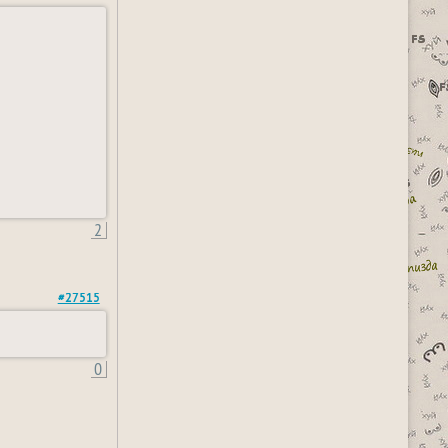
2
#27515
0