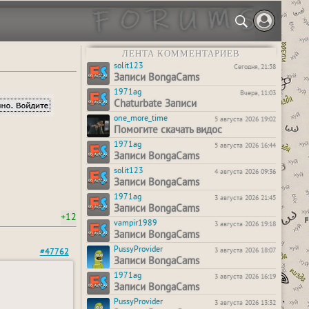
ЛЕНТА КОММЕНТАРИЕВ
solit123
Сегодня, 21:58
Записи BongaCams
1971ag
Вчера, 11:03
Chaturbate Записи
one_more_time
5 августа 2026 19:02
Помогите скачать видос
1971ag
5 августа 2026 16:44
Записи BongaCams
solit123
4 августа 2026 09:36
Записи BongaCams
1971ag
3 августа 2026 21:45
Записи BongaCams
+12
vampir1989
3 августа 2026 19:18
Записи BongaCams
PussyProvider
3 августа 2026 18:07
#47762
Записи BongaCams
1971ag
3 августа 2026 16:19
Записи BongaCams
PussyProvider
3 августа 2026 13:32