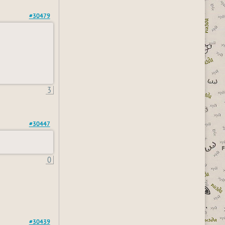
#30479
3
#30447
0
#30439