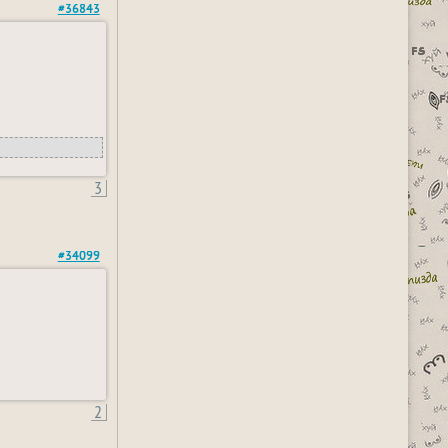
#36843
3
#34099
2