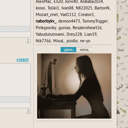
,
,
,
,
AlexMac
EnZ0
Jorvi40
AliBaba2024
,
,
,
,
,
kosoi
Toliki1
Ivan08
N822025
BartonN
,
,
,
Mozart_znet
Vad1112
Creator1
,
,
,
naborbykv_
demon4473
TommyTrigger
,
,
,
Pinkyponky
gunias
Resaleinheart16
,
,
,
Yabudututsvami
Drey228
Lian19
2
,
,
,
Nik7766
MixaL
pizdlo
ne-yo
день
ночь
#38809
3