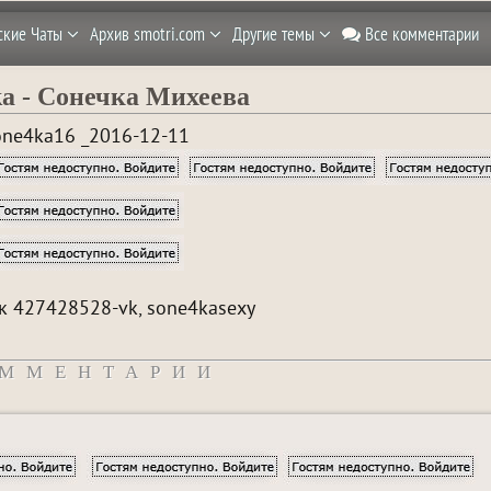
ские Чаты
Архив smotri.com
Другие темы
Все комментарии
ka - Сонечка Михеева
one4ka16 _2016-12-11
к 427428528-vk, sone4kasexy
ММЕНТАРИИ