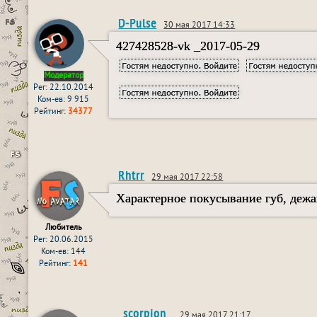
D-Pulse
30 мая 2017 14:33
427428528-vk _2017-05-29
Модератор
Рег: 22.10.2014
Ком-ев: 9 915
Рейтинг:
34377
Rhtrr
29 мая 2017 22:58
Характерное покусывание губ, деж
Любитель
Рег: 20.06.2015
Ком-ев: 144
Рейтинг:
141
_scorpion_
29 мая 2017 21:17