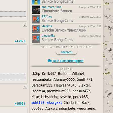
Записи BongaCams
one_more_time
3 августа 2026 13:29
Chaturbate Записи
1971ag
3 августа 2026 13:16
Записи BongaCams
2
vladimir
3 августа 2026 10:57
Livacha Записи трансляций
timabo4ka
3 августа 2026 09:35
Записи BongaCams
#43978
ЛЕНТА АРХИВА SMOTRI.COM
открыть
все комментарии
ONLINE
,
,
,
sk0rp10n1k337
Builder
Villat64
,
,
,
realsambuka
Afanasiy5555
Smith771
,
,
,
Baratrum111
Hellyeah4646
Slexter
3
,
,
,
Izoomka
premmium995
beosalt432
,
,
,
,
K1to
Hshshbsbg
sewtor
petack83
,
,
,
,
solit123
kiborgxxl
Charlaster
Bacz
#40924
,
,
,
,
oop63c
Alexws
ndombele
werdnaeno