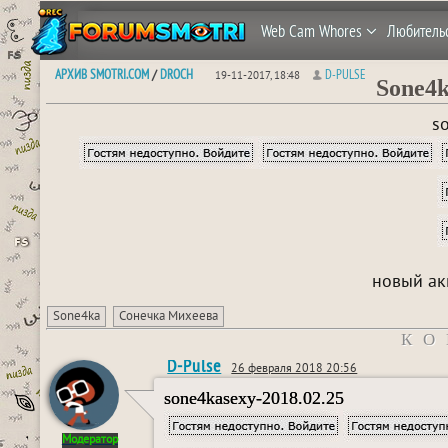
Web Cam Whores
Любитель
АРХИВ SMOTRI.COM
DROCH
D-PULSE
/
19-11-2017, 18:48
Sone4
s
новый ак
Sone4ka
Сонечка Михеева
КО
D-Pulse
26 февраля 2018 20:56
sone4kasexy-2018.02.25
Модератор