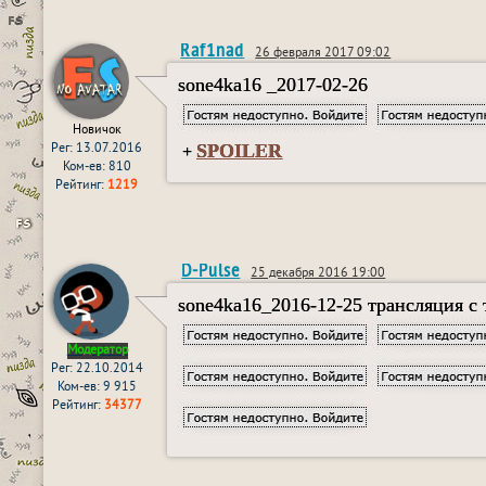
Raf1nad
26 февраля 2017 09:02
sone4ka16 _2017-02-26
Новичок
SPOILER
Рег: 13.07.2016
+
Ком-ев: 810
Рейтинг:
1219
D-Pulse
25 декабря 2016 19:00
sone4ka16_2016-12-25 трансляция с
Модератор
Рег: 22.10.2014
Ком-ев: 9 915
Рейтинг:
34377