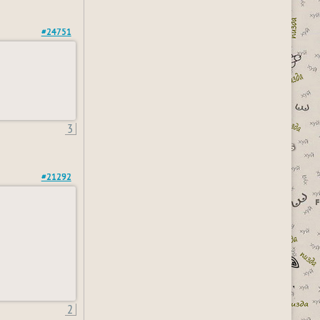
#24751
3
#21292
2