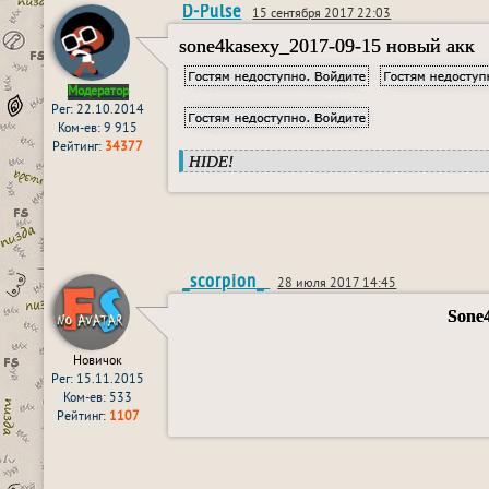
D-Pulse
15 сентября 2017 22:03
sone4kasexy_2017-09-15 новый акк
Модератор
Рег: 22.10.2014
Ком-ев: 9 915
Рейтинг:
34377
HIDE!
_scorpion_
28 июля 2017 14:45
Sone
Новичок
Рег: 15.11.2015
Ком-ев: 533
Рейтинг:
1107