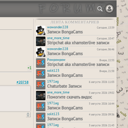
ЛЕНТА КОММЕНТАРИЕВ
wowonder228
Сегодня, 13:59
Записи BongaCams
one_more_time
Сегодня, 10:47
Stripchat aka xhamsterlive записи
wowonder228
Сегодня, 06:46
Записи BongaCams
Powpowpow
Вчера, 22:53
Stripchat aka xhamsterlive записи
+1
solit123
Вчера, 21:58
Записи BongaCams
1971ag
6 августа 2026 11:03
#20758
Chaturbate Записи
one_more_time
5 августа 2026 19:02
Помогите скачать видос
1971ag
5 августа 2026 16:44
Записи BongaCams
0
solit123
4 августа 2026 09:36
Записи BongaCams
1971ag
3 августа 2026 21:45