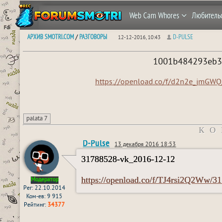
Web Cam Whores
Любитель
АРХИВ SMOTRI.COM
РАЗГОВОРЫ
D-PULSE
/
12-12-2016, 10:43
1001b484293eb37
https://openload.co/f/d2n2e_jmGW
palata 7
КО
D-Pulse
13 декабря 2016 18:53
31788528-vk_2016-12-12
https://openload.co/f/TJ4rsi2Q2Ww/3
Модератор
Рег: 22.10.2014
Ком-ев: 9 915
Рейтинг:
34377