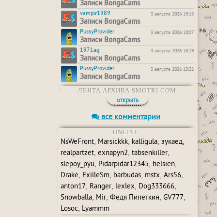
Записи BongaCams
vampir1989
3 августа 2026 19:18
Записи BongaCams
PussyProvider
3 августа 2026 18:07
Записи BongaCams
1971ag
3 августа 2026 16:19
Записи BongaCams
PussyProvider
3 августа 2026 13:32
Записи BongaCams
ЛЕНТА АРХИВА SMOTRI.COM
открыть
все комментарии
ONLINE
,
,
,
,
NsWeFront
Marsickkk
kalligula
зукаед
,
,
,
realpartzet
exnapyn2
tabsenkiller
,
,
,
slepoy_pyu
Pidarpidar12345
helsien
,
,
,
,
,
Drake
ExilleSm
barbudas
mstx
Ars56
,
,
,
,
anton17
Ranger
lexlex
Dog333666
,
,
,
,
Snowballa
Mir
Федя Пипеткин
GV777
,
Losoc
Lyammm