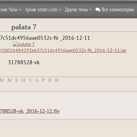
ские Чаты
Архив smotri.com
Другие темы
Все комментарии
palata 7
c51dc4956aae0532c-fb _2016-12-11
Q/1001b484293eb37c51dc4956aae0532c-fb_2016-12-11.rar
31788528-vk
ММЕНТАРИИ
1788528-vk_2016-12-12.flv