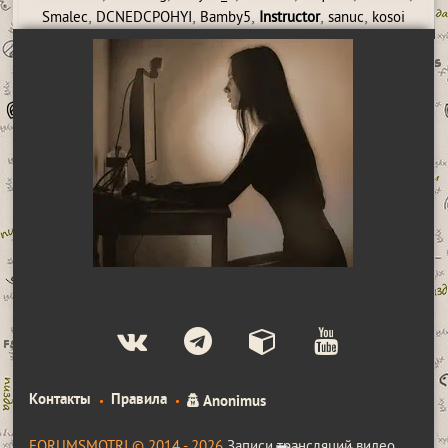
,
,
,
,
,
Smalec
DCNEDCPOHYI
Bamby5
Instructor
sanuc
kosoi
Контакты
Правила
Anonimus
FORUMSMOTRI © 2014 - 2026
Записи трансляций видео