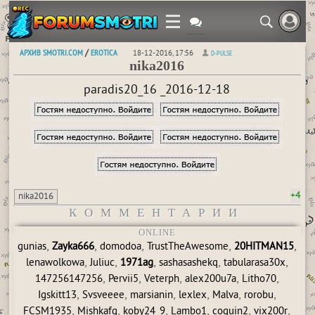
АРХИВ SMOTRI.COM
EROTICA
/
18-12-2016, 17:56
D-PULSE
nika2016
paradis20_16 _2016-12-18
+4
nika2016
КОММЕНТАРИИ
ONLINE
,
,
,
,
,
gunias
Zayka666
domodoa
TrustTheAwesome
20HITMAN15
,
,
,
,
,
lenawolkowa
Juliuc
1971ag
sashasashekq
tabularasa30x
,
,
,
,
,
147256147256
Pervii5
Veterph
alex200u7a
Litho70
,
,
,
,
,
,
Igskitt13
Svsveeee
marsianin
lexlex
Malva
rorobu
,
,
,
,
,
,
FCSM1935
Mishkafg
koby24_9
Lambo1
coquin2
vix200r