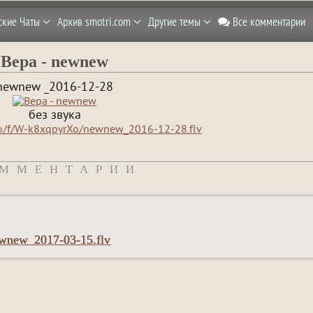
ские Чаты
Архив smotri.com
Другие темы
Все комментарии
Вера - newnew
newnew _2016-12-28
без звука
co/f/W-k8xqpyrXo/newnew_2016-12-28.flv
ММЕНТАРИИ
ewnew_2017-03-15.flv