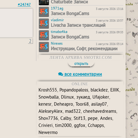
Chaturbate Записи
#24747
1971ag
3 августа 2026 13:16
Записи BongaCams
vladimir
3 августа 2026 10:57
Livacha Записи трансляций
timabo4ka
3 августа 2026 09:35
Записи BongaCams
2
Nirexes
1 августа 2026 05:14
Инструкции, Софт, рекомендации
ЛЕНТА АРХИВА SMOTRI.COM
открыть
все комментарии
ONLINE
,
,
,
,
Krosh555
Popandopaloss
blackdez
EJIIK
,
,
,
,
Snowballa
Dlinux
зукаед
Ufajoker
,
,
,
,
kenesr
Deheapro
Toor68
asilay07
,
,
,
AlekseyAlex
mad322
cheehavedreams
,
,
,
,
,
Shov7736
Calby
Stif13
pepe
Andes
,
,
,
,
Crivieri
tim2000
ggfox
Cchapps
Newermo