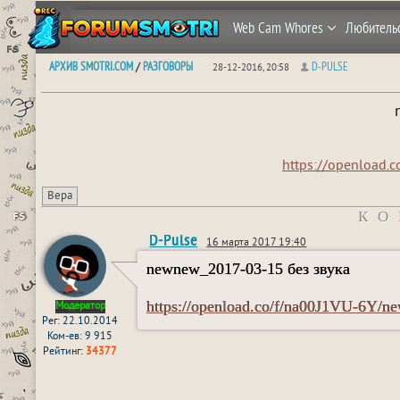
Web Cam Whores
Любитель
АРХИВ SMOTRI.COM
РАЗГОВОРЫ
D-PULSE
/
28-12-2016, 20:58
https://openload.
Вера
КО
D-Pulse
16 марта 2017 19:40
newnew_2017-03-15 без звука
https://openload.co/f/na00J1VU-6Y/n
Модератор
Рег: 22.10.2014
Ком-ев: 9 915
Рейтинг:
34377