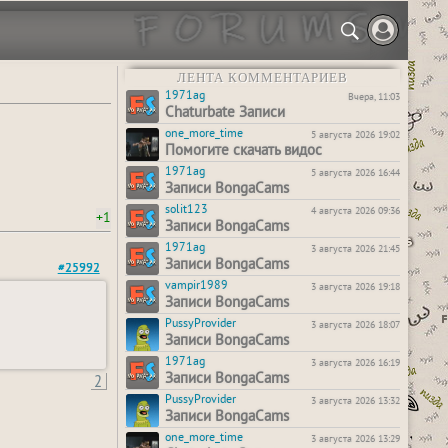
ЛЕНТА КОММЕНТАРИЕВ
1971ag
Вчера, 11:03
Chaturbate Записи
one_more_time
5 августа 2026 19:02
Помогите скачать видос
1971ag
5 августа 2026 16:44
Записи BongaCams
solit123
4 августа 2026 09:36
+1
Записи BongaCams
1971ag
3 августа 2026 21:45
Записи BongaCams
#25992
vampir1989
3 августа 2026 19:18
Записи BongaCams
PussyProvider
3 августа 2026 18:07
Записи BongaCams
1971ag
3 августа 2026 16:19
2
Записи BongaCams
PussyProvider
3 августа 2026 13:32
Записи BongaCams
one_more_time
3 августа 2026 13:29