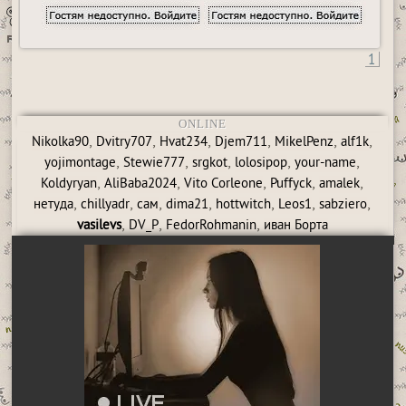
1
ONLINE
,
,
,
,
,
,
Nikolka90
Dvitry707
Hvat234
Djem711
MikelPenz
alf1k
,
,
,
,
,
yojimontage
Stewie777
srgkot
lolosipop
your-name
,
,
,
,
,
Koldyryan
AliBaba2024
Vito Corleone
Puffyck
amalek
,
,
,
,
,
,
,
нетуда
chillyadr
сам
dima21
hottwitch
Leos1
sabziero
,
,
,
vasilevs
DV_P
FedorRohmanin
иван Борта