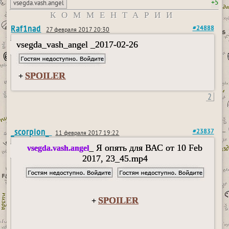
+5
vsegda.vash.angel
КОММЕНТАРИИ
Raf1nad
#24888
27 февраля 2017 20:30
vsegda_vash_angel _2017-02-26
SPOILER
+
2
_scorpion_
#23837
11 февраля 2017 19:22
_ Я опять для ВАС от 10 Feb
vsegda.vash.angel
2017, 23_45.mp4
SPOILER
+