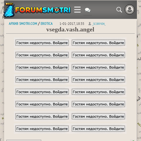
АРХИВ SMOTRI.COM
EROTICA
/
1-01-2017, 18:35
_SCORPION_
vsegda.vash.angel