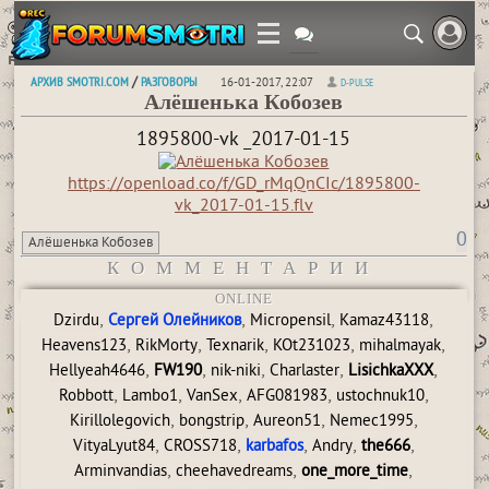
АРХИВ SMOTRI.COM
РАЗГОВОРЫ
/
16-01-2017, 22:07
D-PULSE
Алёшенька Кобозев
1895800-vk _2017-01-15
https://openload.co/f/GD_rMqQnCIc/1895800-
vk_2017-01-15.flv
0
Алёшенька Кобозев
КОММЕНТАРИИ
ONLINE
,
,
,
,
Dzirdu
Сергей Олейников
Micropensil
Kamaz43118
,
,
,
,
,
Heavens123
RikMorty
Texnarik
KOt231023
mihalmayak
,
,
,
,
,
Hellyeah4646
FW190
nik-niki
Charlaster
LisichkaXXX
,
,
,
,
,
Robbott
Lambo1
VanSex
AFG081983
ustochnuk10
,
,
,
,
Kirillolegovich
bongstrip
Aureon51
Nemec1995
,
,
,
,
,
VityaLyut84
CROSS718
karbafos
Andry
the666
,
,
,
Arminvandias
cheehavedreams
one_more_time