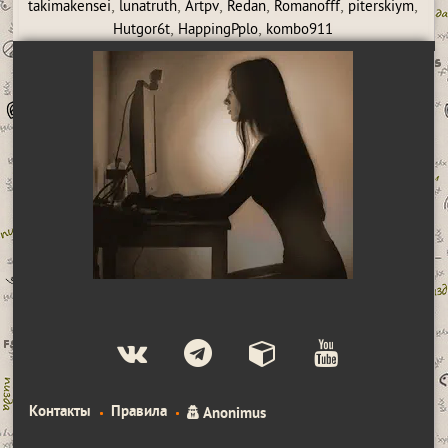
,
,
,
,
,
,
takimakensei
lunatruth
Artpv
Redan
Romanofff
piterskiym
,
,
Hutgor6t
HappingPplo
kombo911
Контакты
Правила
Anonimus