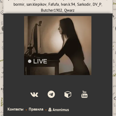
,
,
,
,
,
,
bormir
san.klepikov
Fafufa
Ivan.k.94
Sarkodir
DV_P
,
Butcher1902
Qwarz
Контакты
Правила
Anonimus