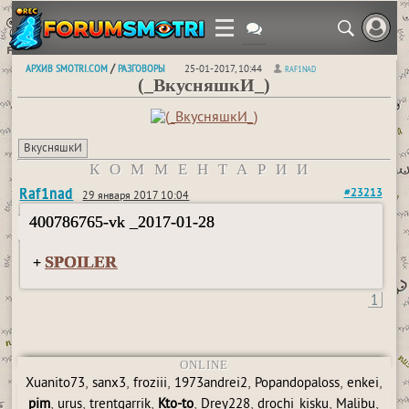
АРХИВ SMOTRI.COM
РАЗГОВОРЫ
/
25-01-2017, 10:44
RAF1NAD
(_ВкусняшкИ_)
ВкусняшкИ
КОММЕНТАРИИ
Raf1nad
#23213
29 января 2017 10:04
400786765-vk _2017-01-28
SPOILER
+
1
ONLINE
,
,
,
,
,
,
Xuanito73
sanx3
froziii
1973andrei2
Popandopaloss
enkei
,
,
,
,
,
,
,
pim
urus
trentgarrik
Kto-to
Drey228
drochi_kisku
Malibu