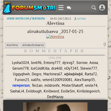
АРХИВ SMOTRI.COM
РАЗГОВОРЫ
/
26-01-2017, 08:12
RAF1NAD
Alevtina
alinakutlubaeva _2017-01-25
0
Alevtina
alinakutlubaeva
КОММЕНТАРИИ
ONLINE
,
,
,
,
,
,
Lyoha1024
lov696
Entony777
djrxvg7
Sorrow
Asssa
,
,
,
,
,
Gerom778
IceColdKilla
dra4il0
nOyT243
Stewie777
,
,
,
,
,
Ugqyqhwh
Degro
Machines67
яфйяфйяфй
Rarta72
,
,
,
,
Furion23
xalifis
veter65200920081
AlexTramp35
,
,
,
,
,
newperson
Tes1an
mildronfx
MisterShatoff
smile74
,
,
,
,
,
SashaLi4
Evildough
Kirillword
ExilleSm
Kirillolegovich
DedMazay