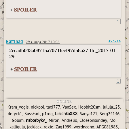
SPOILER
+
1
Raf1nad
#23214
29 января 2017 10:06
2ccadb043a08715a7071fecf97d58a27-fb _2017-01-
29
SPOILER
+
1
ONLINE
,
,
,
,
,
,
Kram_Vogis
nickpol
taxi777
VanSex
Hobbit20sm
lulula123
,
,
,
,
,
,
deryck1
SussFart
p1rog
LisichkaXXX
Sanya121
Serg24136
,
,
,
,
,
,
Golum
naborbykv_
Miron
Andrelio
Closeonsundey
r2o
,
,
,
,
,
,
kalligula
jackjack
rexie
Zaq1999
werdnaeno
AFG081983