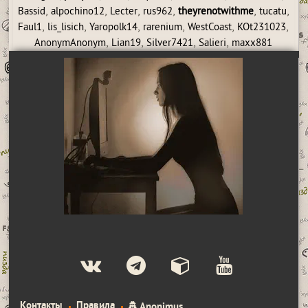
,
,
,
,
,
,
Bassid
alpochino12
Lecter
rus962
theyrenotwithme
tucatu
,
,
,
,
,
,
Faul1
lis_lisich
Yaropolk14
rarenium
WestCoast
KOt231023
,
,
,
,
AnonymAnonym
Lian19
Silver7421
Salieri
maxx881
Контакты
Правила
Anonimus