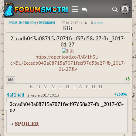
АРХИВ SMOTRI.COM
РАЗГОВОРЫ
/
27-01-2017, 11:18
D-PULSE
lilit
2ccadb043a08715a7071fecf97d58a27-fb _2017-
01-27
https://openload.co/f/AV1h3U-
cNSU/2ccadb043a08715a7071fecf97d58a27-fb_2017-
01-27.flv
+3
lilit
КОММЕНТАРИИ
Raf1nad
#25096
2 марта 2017 19:13
2ccadb043a08715a7071fecf97d58a27-fb _2017-03-
02
SPOILER
+