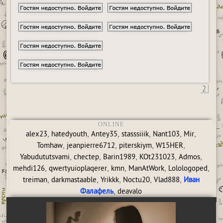
2
ONLINE
,
,
,
,
,
,
alex23
hatedyouth
Antey35
stasssiiik
Nant103
Mir
,
,
,
,
Tomhaw
jeanpierre6712
piterskiym
W15HER
,
,
,
,
,
Yabudututsvami
chectep
Barin1989
KOt231023
Admos
,
,
,
,
,
mehdi126
qwertyuioplaqerer
kmn
ManAtWork
Lolologoped
,
,
,
,
,
treiman
darkmastaable
Yrikkk
Noctu20
Vlad888
Иван
,
Фалафель
deavalo