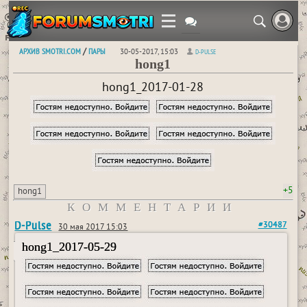
АРХИВ SMOTRI.COM
ПАРЫ
/
30-05-2017, 15:03
D-PULSE
hong1
hong1_2017-01-28
+5
hong1
КОММЕНТАРИИ
D-Pulse
#30487
30 мая 2017 15:03
hong1_2017-05-29