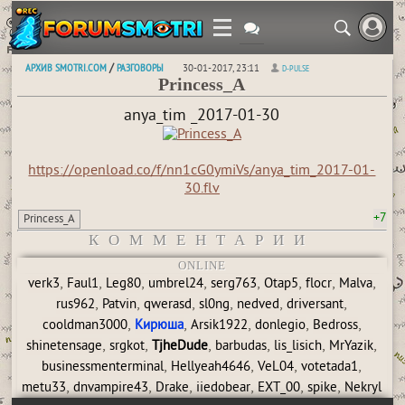
АРХИВ SMOTRI.COM
РАЗГОВОРЫ
/
30-01-2017, 23:11
D-PULSE
Princess_A
anya_tim _2017-01-30
https://openload.co/f/nn1cG0ymiVs/anya_tim_2017-01-
30.flv
+7
Princess_A
КОММЕНТАРИИ
ONLINE
,
,
,
,
,
,
,
,
verk3
Faul1
Leg80
umbrel24
serg763
Otap5
flocr
Malva
,
,
,
,
,
,
rus962
Patvin
qwerasd
sl0ng
nedved
driversant
,
,
,
,
,
cooldman3000
Кирюша
Arsik1922
donlegio
Bedross
,
,
,
,
,
,
shinetensage
srgkot
TjheDude
barbudas
lis_lisich
MrYazik
,
,
,
,
businessmenterminal
Hellyeah4646
VeL04
votetada1
,
,
,
,
,
,
metu33
dnvampire43
Drake
iiedobear
EXT_00
spike
Nekryl