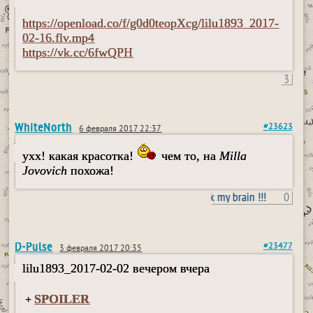
https://openload.co/f/g0d0teopXcg/lilu1893_2017-
02-16.flv.mp4
https://vk.cc/6fwQPH
3
WhiteNorth
#23623
6 февраля 2017 22:37
ухх! какая красотка!
чем то, на
Milla
Jovovich
похожа!
#Don't fuck my brain !!!
0
D-Pulse
#23477
3 февраля 2017 20:35
lilu1893_2017-02-02 вечером вчера
SPOILER
+