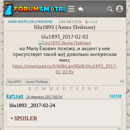
АРХИВ SMOTRI.COM
РАЗГОВОРЫ
/
2-02-2017, 22:31
D-PULSE
lilu1893 (Анна Пейпан)
lilu1893_2017-02-02
на Милу Ёвович похожа, и акцент у нее
присутствует такой же) довольно интересная
мисс
https://openload.co/f/j6BbLaw9Dd8/lilu1893_2017-
02-02.flv
+5
lilu1893
Анна Пейпан
КОММЕНТАРИИ
Raf1nad
#24748
26 февраля 2017 08:54
lilu1893 _2017-02-24
SPOILER
+
0