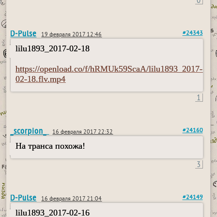
D-Pulse
#24343
19 февраля 2017 12:46
lilu1893_2017-02-18
https://openload.co/f/hRMUk59ScaA/lilu1893_2017-
02-18.flv.mp4
1
_scorpion_
#24160
16 февраля 2017 22:32
На транса похожа!
3
D-Pulse
#24149
16 февраля 2017 21:04
lilu1893_2017-02-16