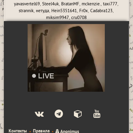
,
,
,
,
,
yavasvertel69
Steel4uk
BratanMF
mckenzie.
taxi777
,
,
,
,
,
strannik
нетуда
Hein5351641
Fr0x
Cadabra123
,
miksim9947
cru0708
Контакты
Правила
Anonimus