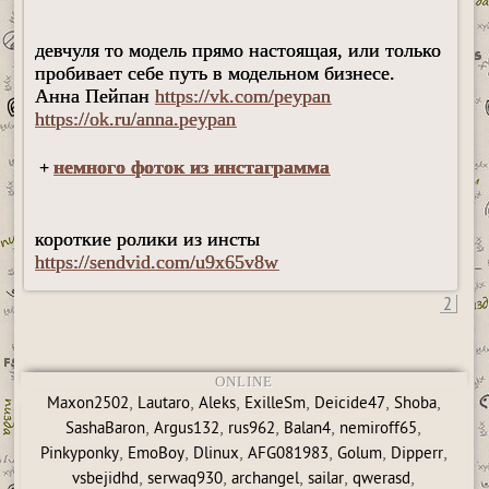
девчуля то модель прямо настоящая, или только
пробивает себе путь в модельном бизнесе.
Анна Пейпан
https://vk.com/peypan
https://ok.ru/anna.peypan
немного фоток из инстаграмма
+
короткие ролики из инсты
https://sendvid.com/u9x65v8w
2
ONLINE
,
,
,
,
,
,
Maxon2502
Lautaro
Aleks
ExilleSm
Deicide47
Shoba
,
,
,
,
,
SashaBaron
Argus132
rus962
Balan4
nemiroff65
,
,
,
,
,
,
Pinkyponky
EmoBoy
Dlinux
AFG081983
Golum
Dipperr
,
,
,
,
,
vsbejidhd
serwaq930
archangel
sailar
qwerasd