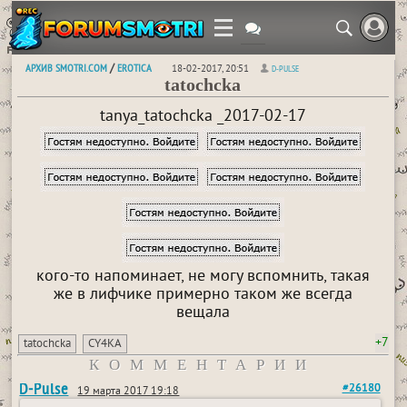
АРХИВ SMOTRI.COM
EROTICA
/
18-02-2017, 20:51
D-PULSE
tatochcka
tanya_tatochcka _2017-02-17
кого-то напоминает, не могу вспомнить, такая
же в лифчике примерно таком же всегда
вещала
+7
tatochcka
CY4KA
КОММЕНТАРИИ
D-Pulse
#26180
19 марта 2017 19:18