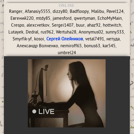
ONLINE
,
,
,
,
,
,
Ranger
Afanasiy5555
dizzy80
Badfloopy
Malibu
Pavel124
,
,
,
,
,
Евгений220
mtdy85
jamesford
qwertyman
EchoMyMain
,
,
,
,
,
,
Crespo
alexcvetkov
Sergei1407
buur
ahaz92
hottwitch
,
,
,
,
,
,
Lutayek
Dedral
rus962
Wertuha28
Anonymus02
sunny333
,
,
,
,
,
Smyrfik-yf
kosoi
Сергей Олейников
vetal7491
нетуда
,
,
,
,
Александр Волненко
nemiroff65
bonus63
kar545
umbrel24