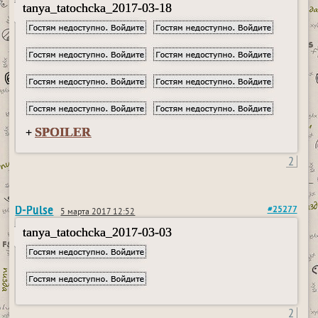
tanya_tatochcka_2017-03-18
SPOILER
+
2
D-Pulse
#25277
5 марта 2017 12:52
tanya_tatochcka_2017-03-03
2