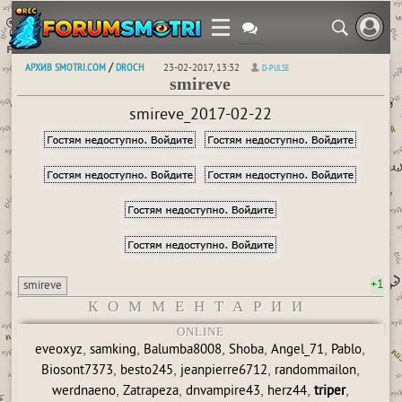
АРХИВ SMOTRI.COM
DROCH
/
23-02-2017, 13:32
D-PULSE
smireve
smireve_2017-02-22
+1
smireve
КОММЕНТАРИИ
ONLINE
,
,
,
,
,
,
eveoxyz
samking
Balumba8008
Shoba
Angel_71
Pablo
,
,
,
,
Biosont7373
besto245
jeanpierre6712
randommailon
,
,
,
,
,
werdnaeno
Zatrapeza
dnvampire43
herz44
triper