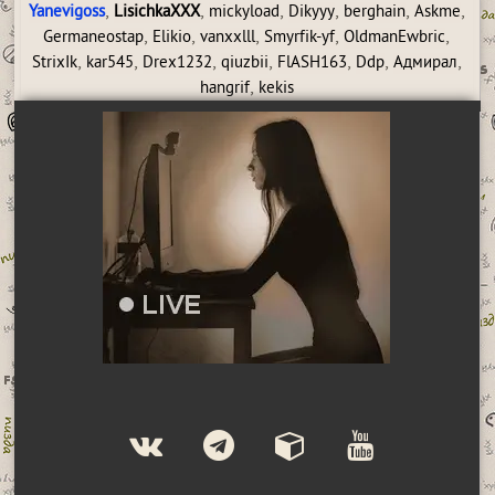
,
,
,
,
,
,
Yanevigoss
LisichkaXXX
mickyload
Dikyyy
berghain
Askme
,
,
,
,
,
Germaneostap
Elikio
vanxxlll
Smyrfik-yf
OldmanEwbric
,
,
,
,
,
,
,
StrixIk
kar545
Drex1232
qiuzbii
FlASH163
Ddp
Адмирал
,
hangrif
kekis