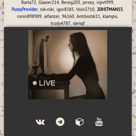
,
,
,
,
,
Rarta72
Glasier214
Bereg203
jersey
vipvt999
,
,
,
,
,
PussyProvider
nik-niki
igor8585
Voin3710
20HITMAN15
,
,
,
,
,
ronin898909
aifanzer
96160
Antibiotik11
klampis
,
trudy4787
slenqf