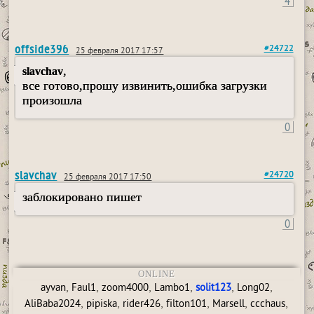
4
offside396
#24722
25 февраля 2017 17:57
,
slavchav
все готово,прошу извинить,ошибка загрузки
произошла
0
slavchav
#24720
25 февраля 2017 17:50
заблокировано пишет
0
ONLINE
,
,
,
,
,
,
ayvan
Faul1
zoom4000
Lambo1
solit123
Long02
,
,
,
,
,
,
AliBaba2024
pipiska
rider426
filton101
Marsell
ccchaus