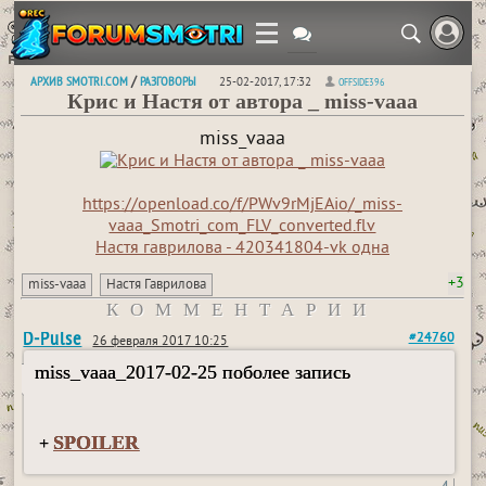
АРХИВ SMOTRI.COM
РАЗГОВОРЫ
/
25-02-2017, 17:32
OFFSIDE396
Крис и Настя от автора _ miss-vaaa
miss_vaaa
https://openload.co/f/PWv9rMjEAio/_miss-
vaaa_Smotri_com_FLV_converted.flv
Настя гаврилова - 420341804-vk одна
+3
miss-vaaa
Настя Гаврилова
КОММЕНТАРИИ
D-Pulse
#24760
26 февраля 2017 10:25
miss_vaaa_2017-02-25 поболее запись
SPOILER
+