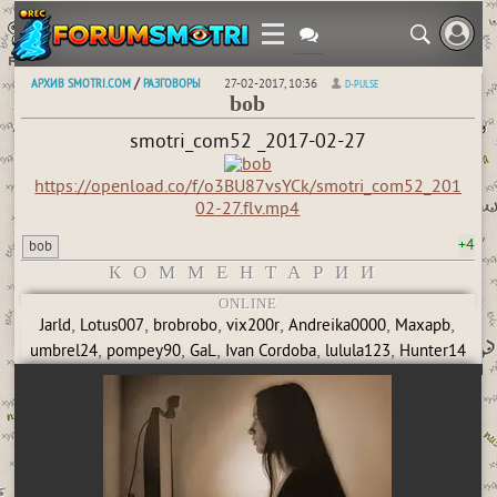
АРХИВ SMOTRI.COM
РАЗГОВОРЫ
/
27-02-2017, 10:36
D-PULSE
bob
smotri_com52 _2017-02-27
https://openload.co/f/o3BU87vsYCk/smotri_com52_2017-
02-27.flv.mp4
+4
bob
КОММЕНТАРИИ
ONLINE
,
,
,
,
,
,
Jarld
Lotus007
brobrobo
vix200r
Andreika0000
Maxapb
,
,
,
,
,
umbrel24
pompey90
GaL
Ivan Cordoba
lulula123
Hunter14