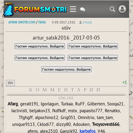
АРХИВ SMOTRI.COM
ПАРЫ
/
5-03-2017, 13:01
D-PULSE
stiv
artur_salsk2016 _2017-03-05
+1
stiv
КОММЕНТАРИИ
ONLINE
,
,
,
,
,
,
,
Afarg
geralt191
Igorlagun
Turkaa
RuFF
Gilberten
Sooqa21
,
,
,
,
,
,
Iactivistl
beljakov23
fkdfkdf
mstx
papasito777
Renatko
,
,
,
,
,
Tfghgff
alpochino12
Grig051
Omnitrio
tam_tam
,
,
,
,
,
unique9113
Cklodi77
dizzy80
Adouken
Tvoysovest666
,
,
,
,
afens
alex2510
Ganzik92
karbafos
V46