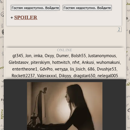
SPOILER
+
2
ONLINE
,
,
,
,
,
,
,
gt345
Jon
imka
Oxyy
Dumer
Bolsh55
Justanonymous
,
,
,
,
,
,
Glebstasov
piterskiym
hottwitch
nfvt
Ankusi
wuhomakuni
,
,
,
,
,
,
entertheone1
GdvPro
нетуда
lis_lisich
686
Dvushje53
,
,
,
,
Rockett2237
Valeraxxxl
Dikyyy
dragstar650
nelegal005