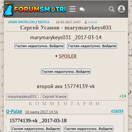
АРХИВ SMOTRI.COM
EROTICA
/
18-03-2017, 14:57
D-PULSE
Сергей Усанов - marymarykeys031
marymarykeys031 _2017-03-14
+
SPOILER
второй акк 15774139-vk
+14
marymarykeys031
Сергей Усанов
КОММЕНТАРИИ
D-Pulse
#26094
18 марта 2017 14:56
15774139-vk _2017-03-18