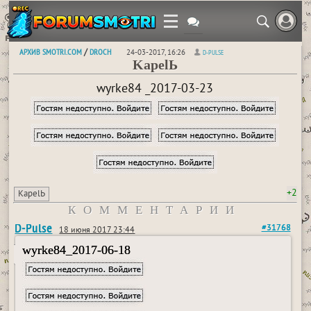
АРХИВ SMOTRI.COM
DROCH
/
24-03-2017, 16:26
D-PULSE
KapelЬ
wyrke84 _2017-03-23
+2
KapelЬ
КОММЕНТАРИИ
D-Pulse
#31768
18 июня 2017 23:44
wyrke84_2017-06-18