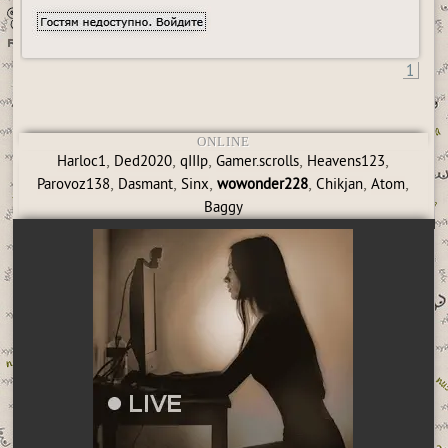
1
ONLINE
,
,
,
,
,
Harloc1
Ded2020
qIIIp
Gamer.scrolls
Heavens123
,
,
,
,
,
,
Parovoz138
Dasmant
Sinx
wowonder228
Chikjan
Atom
Baggy