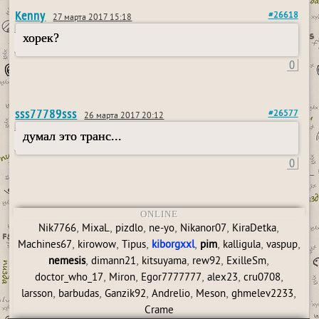
Kenny
#26618
27 марта 2017 15:18
хорек?
0
sss77789sss
#26577
26 марта 2017 20:12
думал это транс...
0
ONLINE
,
,
,
,
,
,
Nik7766
MixaL
pizdlo
ne-yo
Nikanor07
KiraDetka
,
,
,
,
,
,
,
Machines67
kirowow
Tipus
kiborgxxl
pim
kalligula
vaspup
,
,
,
,
,
nemesis
dimann21
kitsuyama
rew92
ExilleSm
,
,
,
,
,
doctor_who_17
Miron
Egor7777777
alex23
cru0708
,
,
,
,
,
,
larsson
barbudas
Ganzik92
Andrelio
Meson
ghmelev2233
Crame