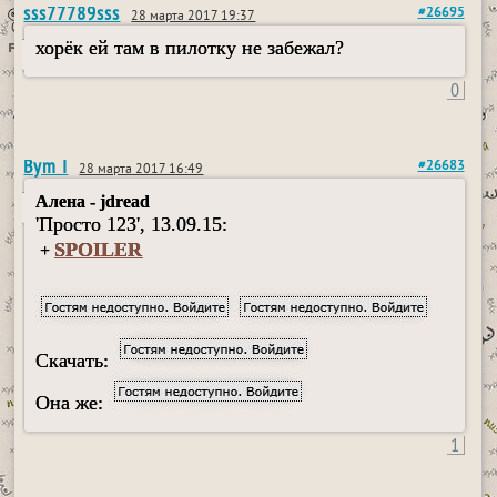
sss77789sss
#26695
28 марта 2017 19:37
хорёк ей там в пилотку не забежал?
0
Bym I
#26683
28 марта 2017 16:49
Алена - jdread
'Просто 123', 13.09.15:
SPOILER
+
Скачать:
Она же:
1