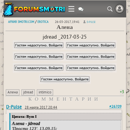
АРХИВ SMOTRI.COM
EROTICA
/
26-03-2017, 19:41
D-PULSE
Алена
jdread _2017-03-25
+3
Алена
jdread
intimico
КОММЕНТАРИИ
D-Pulse
#26709
28 марта 2017 20:44
Цитата: Bym I
Алена - jdread
'Просто 123', 13.09.15: