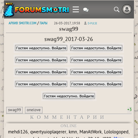
АРХИВ SMOTRI.COM
ПАРЫ
/
26-03-2017, 19:58
D-PULSE
swag99
swag99_2017-03-26
+3
swag99
onelove
КОММЕНТАРИИ
ONLINE
,
,
,
,
,
mehdi126
qwertyuioplaqerer
kmn
ManAtWork
Lolologoped