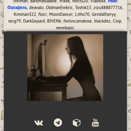
,
,
,
,
,
treiman
darkmastaable
Yrikkk
Noctu20
Vlad888
Иван
,
,
,
,
,
Фалафель
deavalo
OldmanEwbric
Toshik15
zizu888877716
,
,
,
,
,
Kimman322
flocr
MoonDancer
Litho70
Gendalfseryy
,
,
,
,
,
,
serg79
DarkGepard
BIVENb
feelincamatose
blackdez
Clop
wewbasic