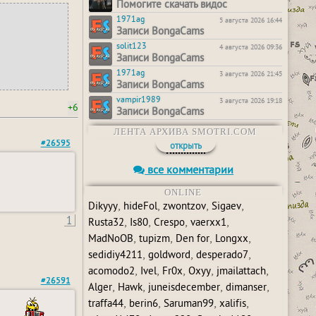
Помогите скачать видос
1971ag
5 августа 2026 16:44
Записи BongaCams
solit123
4 августа 2026 09:36
Записи BongaCams
1971ag
3 августа 2026 21:45
Записи BongaCams
vampir1989
3 августа 2026 19:18
+6
Записи BongaCams
ЛЕНТА АРХИВА SMOTRI.COM
#26595
открыть
все комментарии
ONLINE
,
,
,
,
Dikyyy
hideFol
zwontzov
Sigaev
1
,
,
,
,
Rusta32
Is80
Crespo
vaerxx1
,
,
,
,
MadNoOB
tupizm
Den for
Longxx
,
,
,
sedidiy4211
goldword
desperado7
,
,
,
,
,
acomodo2
Ivel
Fr0x
Oxyy
jmailattach
#26591
,
,
,
,
Alger
Hawk
juneisdecember
dimanser
,
,
,
,
traffa44
berin6
Saruman99
xalifis