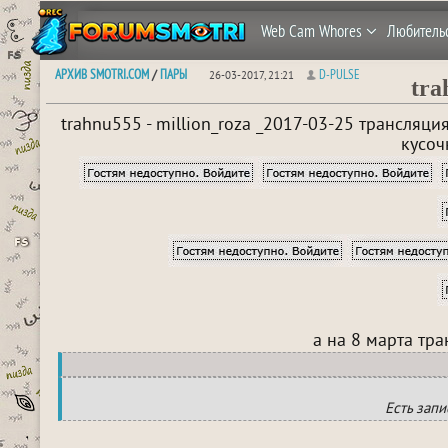
Web Cam Whores
Любитель
АРХИВ SMOTRI.COM
ПАРЫ
D-PULSE
/
26-03-2017, 21:21
tra
trahnu555 - million_roza _2017-03-25 трансляц
кусоч
а на 8 марта тра
Есть зап