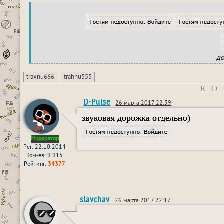
до
traxnu666
trahnu555
КО
D-Pulse
26 марта 2017 22:59
звуковая дорожка отдельно)
Модератор
Рег: 22.10.2014
Ком-ев: 9 915
Рейтинг:
34377
slavchav
26 марта 2017 22:17