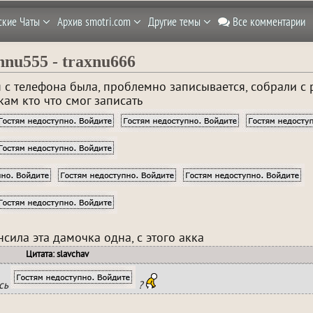
ские Чаты
Архив smotri.com
Другие темы
Все комментарии
hnu555 - traxnu666
ия с телефона была, проблемно записывается, собрали с
кам кто что смог записать
нсила эта дамочка одна, с этого акка
Цитата: slavchav
ись
?