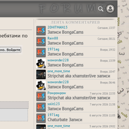
ЛЕНТА КОММЕНТАРИЕВ
20HITMAN15
Сегодня, 13:57
Записи BongaCams
 ребятами по
Rain88
Сегодня, 00:21
Записи BongaCams
1971ag
Вчера, 19:32
Записи BongaCams
wowonder228
Вчера, 13:59
Записи BongaCams
one_more_time
Вчера, 10:47
Stripchat aka xhamsterlive записи
wowonder228
Вчера, 06:46
Записи BongaCams
Powpowpow
7 августа 2026 22:53
Stripchat aka xhamsterlive записи
solit123
7 августа 2026 21:58
Записи BongaCams
1971ag
6 августа 2026 11:03
Chaturbate Записи
one_more_time
5 августа 2026 19:02