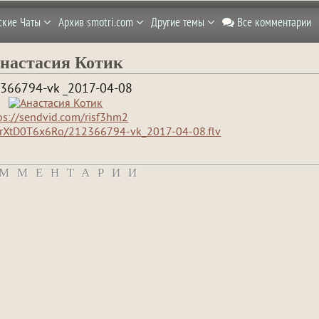
ские Чаты
Архив smotri.com
Другие темы
Все комментарии
настасия Котик
366794-vk _2017-04-08
ps://sendvid.com/risf3hm2
f/rXtD0T6x6Ro/212366794-vk_2017-04-08.flv
ММЕНТАРИИ