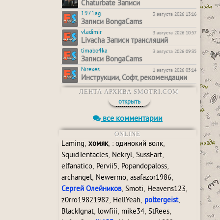
Chaturbate Записи
1971ag
3 августа 2026 13:16
Записи BongaCams
vladimir
3 августа 2026 10:57
Livacha Записи трансляций
timabo4ka
3 августа 2026 09:35
Записи BongaCams
Nirexes
1 августа 2026 05:14
Инструкции, Софт, рекомендации
ЛЕНТА АРХИВА SMOTRI.COM
открыть
все комментарии
ONLINE
,
,
,
Laming
хомяк
: одинокий волк
,
,
,
SquidTentacles
Nekryl
SussFart
,
,
,
elfanatico
Pervii5
Popandopaloss
,
,
,
archangel
Newermo
asafazor1986
,
,
,
Сергей Олейников
Smoti
Heavens123
,
,
,
z0rro19821982
HellYeah
poltergeist
,
,
,
,
BlackIgnat
lowfiii
mike34
StRees