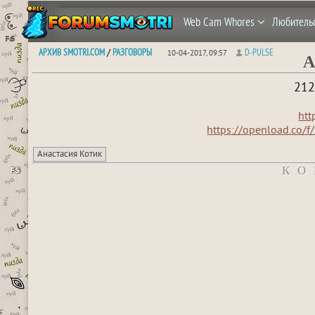
Web Cam Whores
Любитель
АРХИВ SMOTRI.COM
РАЗГОВОРЫ
D-PULSE
/
10-04-2017, 09:57
А
212
htt
https://openload.co/
Анастасия Котик
КО