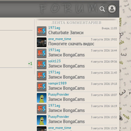
ЛЕНТА КОММЕНТАРИЕВ
1971ag
Вчера, 11:03
Chaturbate Записи
one_more_time
5 августа 2026 19:02
Помогите скачать видос
1971ag
5 августа 2026 16:44
Записи BongaCams
solit123
4 августа 2026 09:36
+1
Записи BongaCams
1971ag
3 августа 2026 21:45
Записи BongaCams
vampir1989
3 августа 2026 19:18
Записи BongaCams
PussyProvider
3 августа 2026 18:07
Записи BongaCams
1971ag
3 августа 2026 16:19
Записи BongaCams
PussyProvider
3 августа 2026 13:32
Записи BongaCams
one_more_time
3 августа 2026 13:29