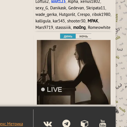
,
,
,
,
Loftus2
solit123
Alpha
xenus1802
,
,
,
,
sexy_G
Danikask
Gedevan
Skripata11
,
,
,
,
wade_gerka
Hutgor6t
Crespo
ribok1980
,
,
,
,
kalligula
kar545
shooter30
MPAK
,
,
,
Mars9719
stasssiiik
mo0ng
Romeowhite
день
ночь