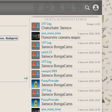
ЛЕНТА КОММЕНТАРИЕВ
1971ag
Вчера, 11:03
Chaturbate Записи
one_more_time
5 августа 2026 19:02
Помогите скачать видос
1971ag
5 августа 2026 16:44
Записи BongaCams
solit123
4 августа 2026 09:36
Записи BongaCams
1971ag
3 августа 2026 21:45
Записи BongaCams
vampir1989
3 августа 2026 19:18
Записи BongaCams
+4
PussyProvider
3 августа 2026 18:07
Записи BongaCams
1971ag
3 августа 2026 16:19
Записи BongaCams
PussyProvider
3 августа 2026 13:32
Записи BongaCams
one_more_time
3 августа 2026 13:29