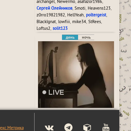
,
,
,
archangel
Newermo
asafazor1986
,
,
,
Сергей Олейников
Smoti
Heavens123
,
,
,
z0rro19821982
HellYeah
poltergeist
,
,
,
,
BlackIgnat
lowfiii
mike34
StRees
,
Loftus2
solit123
день
ночь