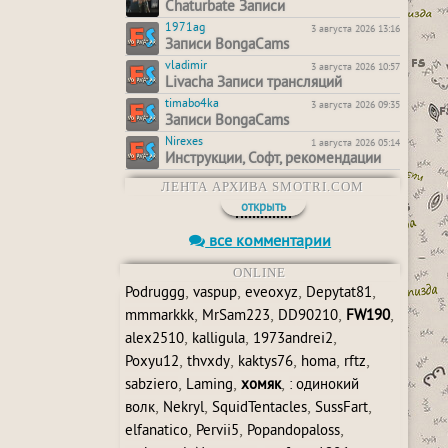
Chaturbate Записи
1971ag
3 августа 2026 13:16
Записи BongaCams
vladimir
3 августа 2026 10:57
Livacha Записи трансляций
timabo4ka
3 августа 2026 09:35
Записи BongaCams
Nirexes
1 августа 2026 05:14
Инструкции, Софт, рекомендации
ЛЕНТА АРХИВА SMOTRI.COM
открыть
все комментарии
ONLINE
,
,
,
,
Podruggg
vaspup
eveoxyz
Depytat81
,
,
,
,
mmmarkkk
MrSam223
DD90210
FW190
,
,
,
alex2510
kalligula
1973andrei2
,
,
,
,
,
Poxyu12
thvxdy
kaktys76
homa
rftz
,
,
,
sabziero
Laming
хомяк
: одинокий
,
,
,
,
волк
Nekryl
SquidTentacles
SussFart
,
,
,
elfanatico
Pervii5
Popandopaloss