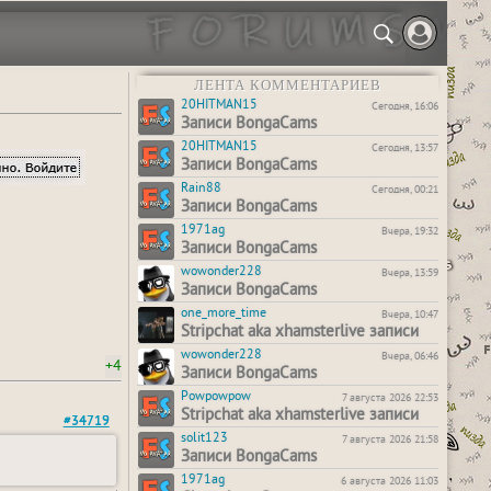
ЛЕНТА КОММЕНТАРИЕВ
20HITMAN15
Сегодня, 16:06
Записи BongaCams
20HITMAN15
Сегодня, 13:57
Записи BongaCams
Rain88
Сегодня, 00:21
Записи BongaCams
1971ag
Вчера, 19:32
Записи BongaCams
wowonder228
Вчера, 13:59
Записи BongaCams
one_more_time
Вчера, 10:47
Stripchat aka xhamsterlive записи
wowonder228
Вчера, 06:46
+4
Записи BongaCams
Powpowpow
7 августа 2026 22:53
Stripchat aka xhamsterlive записи
#34719
solit123
7 августа 2026 21:58
Записи BongaCams
1971ag
6 августа 2026 11:03