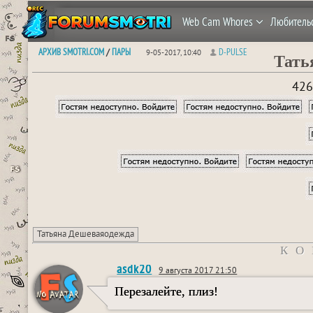
Web Cam Whores
Любитель
АРХИВ SMOTRI.COM
ПАРЫ
D-PULSE
/
9-05-2017, 10:40
Тать
426
Татьяна Дешеваяодежда
КО
asdk20
9 августа 2017 21:50
Перезалейте, плиз!