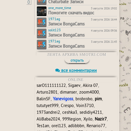
0
Chaturbate Записи
one_more_time
5 августа 2026 19:02
Помогите скачать видос
1971ag
5 августа 2026 16:44
Записи BongaCams
solit123
4 августа 2026 09:36
Записи BongaCams
1971ag
3 августа 2026 21:45
Записи BongaCams
ЛЕНТА АРХИВА SMOTRI.COM
открыть
все комментарии
ONLINE
,
,
,
sarO111111122
Sigaev
Akira 07
,
,
,
Arturo2801
dimanser
zoom4000
,
,
,
,
BalinSF
Yanevigoss
brobrobo
pim
,
,
,
tututyet999
Crespo
Voin3710
,
,
,
1973andrei2
ceshka3
sedidiy4211
,
,
,
,
AliBaba2024
999legion
Xyilo
Nazir7
,
,
,
,
Tes1an
orel123
adlibbbn
Renario77