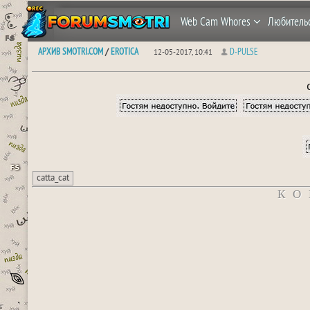
Web Cam Whores
Любитель
АРХИВ SMOTRI.COM
EROTICA
D-PULSE
/
12-05-2017, 10:41
catta_cat
КО