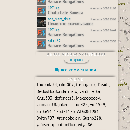
Записи BongaCams
1971ag
6 августа 2026 11:03
Chaturbate Записи
one_more_time
5 августа 2026 19:02
Помогите скачать видос
1971ag
5 августа 2026 16:44
Записи BongaCams
solit123
4 августа 2026 09:36
Записи BongaCams
ЛЕНТА АРХИВА SMOTRI.COM
открыть
все комментарии
ONLINE
,
,
,
,
Thxphila24
rilot007
trentgarrik
Dead-
,
,
,
,
DedushkaBonda
mstx
van9i
Arka
,
,
,
Kvu1303
defender3
Maxpobedov
,
,
,
,
Jaomao
Ufajoker
Timur485
vut1959
,
,
,
Strike94
123321123
AFG081983
,
,
,
Dvitry707
Xrendokolen
Guzno228
,
,
,
yafoser
quantumflux
vityaj86