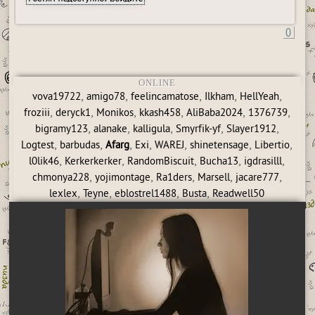
0
ONLINE
,
,
,
,
,
vova19722
amigo78
feelincamatose
Ilkham
HellYeah
,
,
,
,
,
,
froziii
deryck1
Monikos
kkash458
AliBaba2024
1376739
,
,
,
,
,
bigramy123
alanake
kalligula
Smyrfik-yf
Slayer1912
,
,
,
,
,
,
,
Logtest
barbudas
Afarg
Exi
WAREJ
shinetensage
Libertio
,
,
,
,
,
l0lik46
Kerkerkerker
RandomBiscuit
Bucha13
igdrasilll
,
,
,
,
,
chmonya228
yojimontage
Ra1ders
Marsell
jacare777
,
,
,
,
lexlex
Teyne
eblostrel1488
Busta
Readwell50