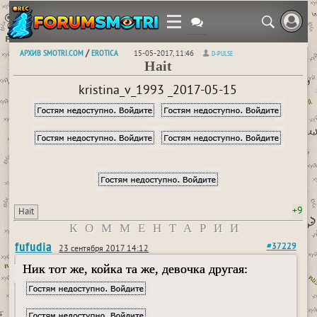
АРХИВ SMOTRI.COM
EROTICA
/
15-05-2017, 11:46
D-PULSE
Hait
kristina_v_1993 _2017-05-15
+9
Hait
КОММЕНТАРИИ
fufudia
#37229
23 сентября 2017 14:12
Ник тот же, койка та же, девочка другая: