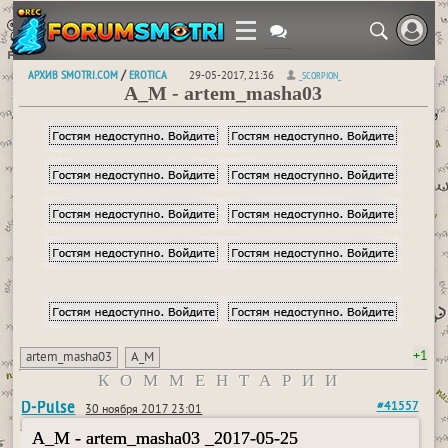
АРХИВ SMOTRI.COM
EROTICA
/
29-05-2017, 21:36
_SCORPION_
A_M - artem_masha03
+1
artem_masha03
A_M
КОММЕНТАРИИ
D-Pulse
#41557
30 ноября 2017 23:01
A_M - artem_masha03 _2017-05-25