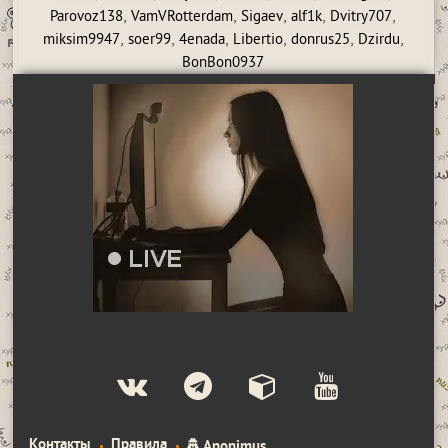
,
,
,
,
,
Parovoz138
VamVRotterdam
Sigaev
alf1k
Dvitry707
,
,
,
,
,
,
miksim9947
soer99
4enada
Libertio
donrus25
Dzirdu
BonBon0937
Контакты
Правила
Anonimus