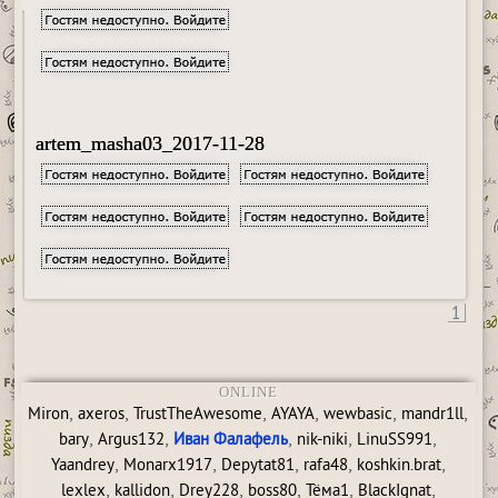
artem_masha03_2017-11-28
1
ONLINE
,
,
,
,
,
,
Miron
axeros
TrustTheAwesome
AYAYA
wewbasic
mandr1ll
,
,
,
,
,
bary
Argus132
Иван Фалафель
nik-niki
LinuSS991
,
,
,
,
,
Yaandrey
Monarx1917
Depytat81
rafa48
koshkin.brat
,
,
,
,
,
,
lexlex
kallidon
Drey228
boss80
Тёма1
BlackIgnat