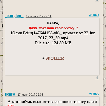
_scorpion_
#32072
23 июня 2017 22:11
,
KenPo
Даже показала свою киску!!!
Юлия Рейн(147644158-vk)_ привеет от 22 Jun
2017, 23_30.mp4
File size: 124.80 MB
SPOILER
+
4
KenPo
#32070
23 июня 2017 22:03
А кто-нибудь выложит вчерашнюю трансу плиз?