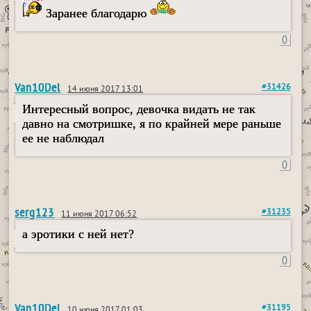
Заранее благодарю
0
Van10Del
#31426
14 июня 2017 13:01
Интересный вопрос, девочка видать не так
давно на смотришке, я по крайней мере раньше
ее не наблюдал
0
serg123
#31235
11 июня 2017 06:52
а эротики с ней нет?
0
Van10Del
#31195
10 июня 2017 01:03