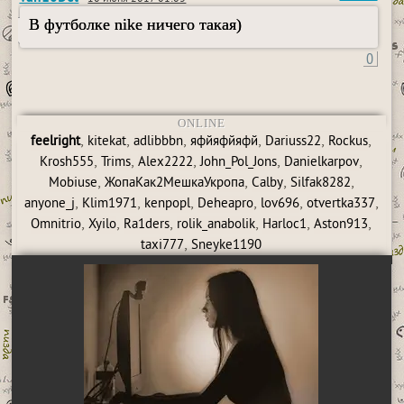
В футболке nike ничего такая)
0
ONLINE
,
,
,
,
,
,
feelright
kitekat
adlibbbn
яфйяфйяфй
Dariuss22
Rockus
,
,
,
,
,
Krosh555
Trims
Alex2222
John_Pol_Jons
Danielkarpov
,
,
,
,
Mobiuse
ЖопаКак2МешкаУкропа
Calby
Silfak8282
,
,
,
,
,
,
anyone_j
Klim1971
kenpopl
Deheapro
lov696
otvertka337
,
,
,
,
,
,
Omnitrio
Xyilo
Ra1ders
rolik_anabolik
Harloc1
Aston913
,
taxi777
Sneyke1190