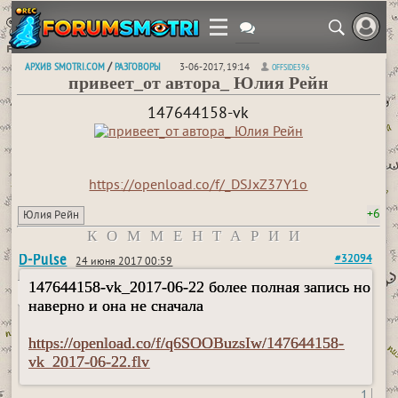
АРХИВ SMOTRI.COM
РАЗГОВОРЫ
/
3-06-2017, 19:14
OFFSIDE396
привеет_от автора_ Юлия Рейн
147644158-vk
https://openload.co/f/_DSJxZ37Y1o
+6
Юлия Рейн
КОММЕНТАРИИ
D-Pulse
#32094
24 июня 2017 00:59
147644158-vk_2017-06-22 более полная запись но
наверно и она не сначала
https://openload.co/f/q6SOOBuzsIw/147644158-
vk_2017-06-22.flv
1