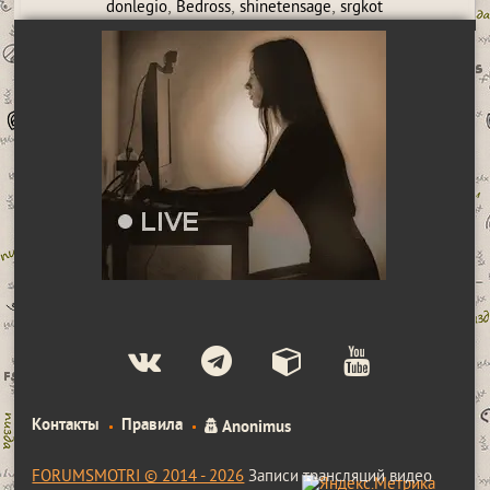
,
,
,
donlegio
Bedross
shinetensage
srgkot
Контакты
Правила
Anonimus
FORUMSMOTRI © 2014 - 2026
Записи трансляций видео