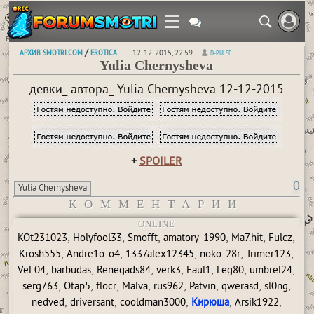
АРХИВ SMOTRI.COM
EROTICA
/
12-12-2015, 22:59
D-PULSE
Yulia Chernysheva
девки_ автора_ Yulia Chernysheva 12-12-2015
+
SPOILER
0
Yulia Chernysheva
КОММЕНТАРИИ
ONLINE
,
,
,
,
,
,
KOt231023
Holyfool33
Smofft
amatory_1990
Ma7.hit
Fulcz
,
,
,
,
,
Krosh555
Andre1o_o4
1337alex12345
noko_28r
Trimer123
,
,
,
,
,
,
,
VeL04
barbudas
Renegads84
verk3
Faul1
Leg80
umbrel24
,
,
,
,
,
,
,
,
serg763
Otap5
flocr
Malva
rus962
Patvin
qwerasd
sl0ng
,
,
,
,
,
nedved
driversant
cooldman3000
Кирюша
Arsik1922