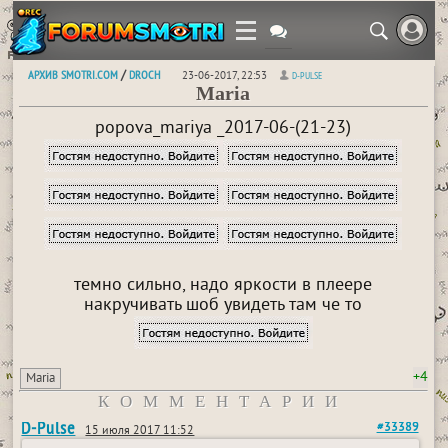
АРХИВ SMOTRI.COM
DROCH
/
23-06-2017, 22:53
D-PULSE
Maria
popova_mariya _2017-06-(21-23)
темно сильно, надо яркости в плеере
накручивать шоб увидеть там че то
+4
Maria
КОММЕНТАРИИ
D-Pulse
#33389
15 июля 2017 11:52