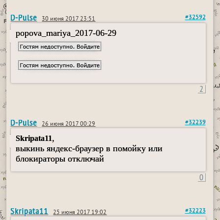
D-Pulse
#32592
30 июня 2017 23:51
popova_mariya_2017-06-29
2
D-Pulse
#32239
26 июня 2017 00:29
,
Skripata11
выкинь яндекс-браузер в помойку или
блокираторы отключай
0
Skripata11
#32223
25 июня 2017 19:02