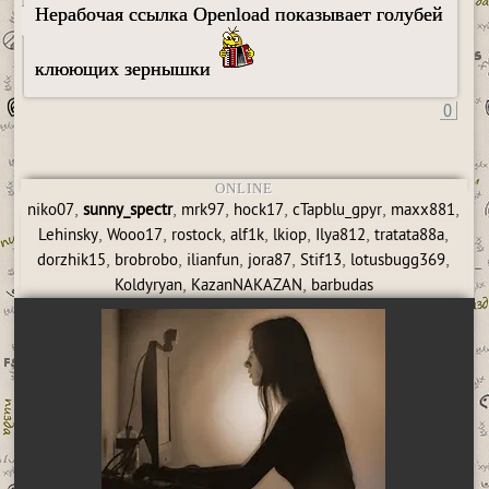
Нерабочая ссылка Openload показывает голубей
клюющих зернышки
0
ONLINE
,
,
,
,
,
,
niko07
sunny_spectr
mrk97
hock17
cTapblu_gpyr
maxx881
,
,
,
,
,
,
,
Lehinsky
Wooo17
rostock
alf1k
lkiop
Ilya812
tratata88a
,
,
,
,
,
,
dorzhik15
brobrobo
ilianfun
jora87
Stif13
lotusbugg369
,
,
Koldyryan
KazanNAKAZAN
barbudas