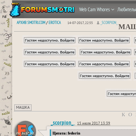
Web Cam Whores
Любитель
АРХИВ SMOTRI.COM
EROTICA
_SCORPION_
/
14-07-2017, 22:55
МАШК
МАШКА
КО
_scorpion_
15 июля 2017 13:39
Цитата: fedorin