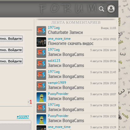
ЛЕНТА КОММЕНТАРИЕВ
1971ag
Вчера, 11:03
Chaturbate Записи
one_more_time
5 августа 2026 19:02
Помогите скачать видос
1971ag
5 августа 2026 16:44
Записи BongaCams
solit123
4 августа 2026 09:36
Записи BongaCams
1971ag
3 августа 2026 21:45
Записи BongaCams
vampir1989
3 августа 2026 19:18
Записи BongaCams
PussyProvider
3 августа 2026 18:07
Записи BongaCams
-1
1971ag
3 августа 2026 16:19
Записи BongaCams
PussyProvider
3 августа 2026 13:32
#33397
Записи BongaCams
one_more_time
3 августа 2026 13:29