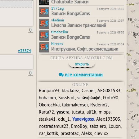
Chaturbate Записи
1971ag
3 августа 2026 13:16
Записи BongaCams
vladimir
3 августа 2026 10:57
Livacha Записи трансляций
0
timabo4ka
3 августа 2026 09:35
Записи BongaCams
Nirexes
1 августа 2026 05:14
Инструкции, Софт, рекомендации
#33374
ЛЕНТА АРХИВА SMOTRI.COM
открыть
0
все комментарии
ONLINE
,
,
,
,
Bonjour93
blackdez
Casper
AFG081983
,
,
,
,
bobalom
SussFart
яфйяфйяфй
Proto90
,
,
,
Okorochka
takimakensei
Rydenn2
,
,
,
,
,
Rarta72
yusera
tucatu
alf1k
miops
,
,
,
,
staska41
odu_1
Yanevigoss
Alex193303
,
,
,
,
nostradamus23
EmoBoy
sabziero
Louon
,
,
,
nar_kottik
prostotac
Aleks
clevixx