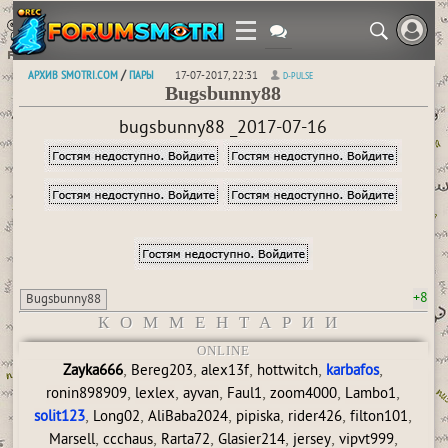
АРХИВ SMOTRI.COM
ПАРЫ
/
17-07-2017, 22:31
D-PULSE
Bugsbunny88
bugsbunny88 _2017-07-16
+8
Bugsbunny88
КОММЕНТАРИИ
ONLINE
,
,
,
,
,
Zayka666
Bereg203
alex13f
hottwitch
karbafos
,
,
,
,
,
,
ronin898909
lexlex
ayvan
Faul1
zoom4000
Lambo1
,
,
,
,
,
,
solit123
Long02
AliBaba2024
pipiska
rider426
filton101
,
,
,
,
,
,
Marsell
ccchaus
Rarta72
Glasier214
jersey
vipvt999