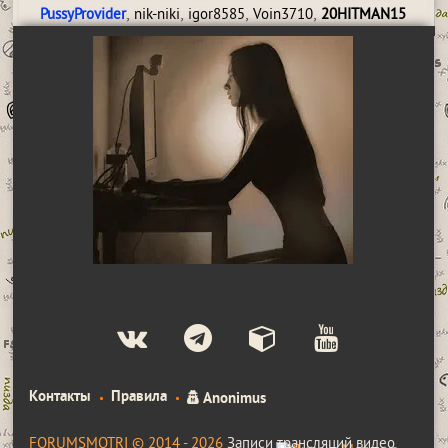
,
,
,
,
PussyProvider
nik-niki
igor8585
Voin3710
20HITMAN15
Контакты
Правила
Anonimus
FORUMSMOTRI © 2014 - 2026
Записи трансляций видео