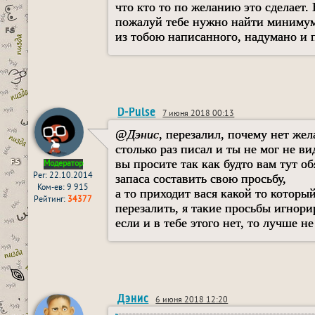
что кто то по желанию это сделает. 
пожалуй тебе нужно найти минимум 
из тобою написанного, надумано и п
D-Pulse
7 июня 2018 00:13
@
Дэнис
, перезалил, почему нет жел
столько раз писал и ты не мог не ви
вы просите так как будто вам тут о
Модератор
Рег: 22.10.2014
запаса составить свою просьбу,
Ком-ев: 9 915
а то приходит вася какой то который
Рейтинг:
34377
перезалить, я такие просьбы игнор
если и в тебе этого нет, то лучше 
Дэнис
6 июня 2018 12:20