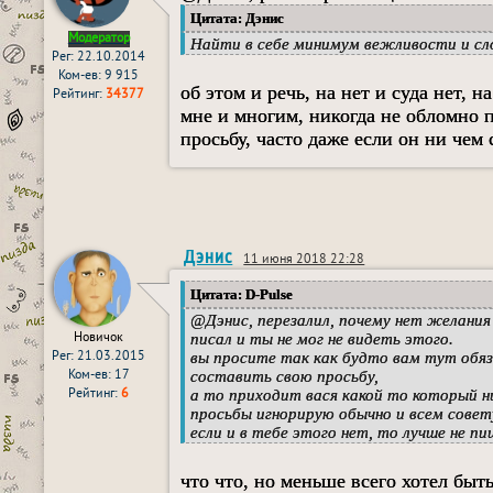
Цитата: Дэнис
Модератор
Найти в себе минимум вежливости и сло
Рег: 22.10.2014
Ком-ев: 9 915
об этом и речь, на нет и суда нет, 
Рейтинг:
34377
мне и многим, никогда не обломно п
просьбу, часто даже если он ни чем 
Дэнис
11 июня 2018 22:28
Цитата: D-Pulse
@
Дэнис
, перезалил, почему нет желани
Новичок
писал и ты не мог не видеть этого.
Рег: 21.03.2015
вы просите так как будто вам тут обяз
Ком-ев: 17
составить свою просьбу,
Рейтинг:
6
а то приходит вася какой то который ни
просьбы игнорирую обычно и всем совет
если и в тебе этого нет, то лучше не п
что что, но меньше всего хотел быт