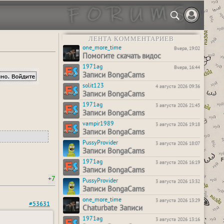
ЛЕНТА КОММЕНТАРИЕВ
one_more_time
Вчера, 19:02
Помогите скачать видос
1971ag
Вчера, 16:44
Записи BongaCams
solit123
4 августа 2026 09:36
Записи BongaCams
1971ag
3 августа 2026 21:45
Записи BongaCams
vampir1989
3 августа 2026 19:18
Записи BongaCams
PussyProvider
3 августа 2026 18:07
Записи BongaCams
1971ag
3 августа 2026 16:19
Записи BongaCams
+7
PussyProvider
3 августа 2026 13:32
Записи BongaCams
one_more_time
3 августа 2026 13:29
#53631
Chaturbate Записи
1971ag
3 августа 2026 13:16