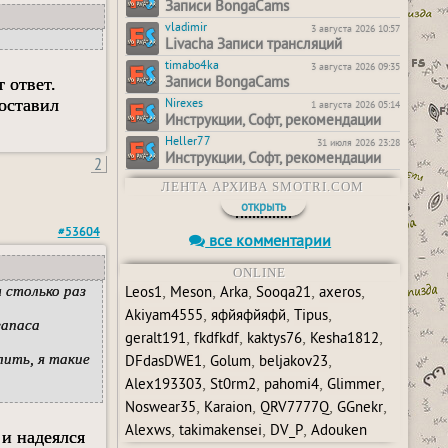
Записи BongaCams
vladimir
3 августа 2026 10:57
Livacha Записи трансляций
timabo4ka
3 августа 2026 09:35
т ответ.
Записи BongaCams
 оставил
Nirexes
1 августа 2026 05:14
Инструкции, Софт, рекомендации
Heller77
31 июля 2026 23:28
Инструкции, Софт, рекомендации
2
ЛЕНТА АРХИВА SMOTRI.COM
открыть
#53604
все комментарии
ONLINE
,
,
,
,
,
 столько раз
Leos1
Meson
Arka
Sooqa21
axeros
,
,
,
Akiyam4555
яфйяфйяфй
Tipus
запаса
,
,
,
,
geralt191
fkdfkdf
kaktys76
Kesha1812
,
,
,
лить, я такие
DFdasDWE1
Golum
beljakov23
,
,
,
,
Alex193303
St0rm2
pahomi4
Glimmer
,
,
,
,
Noswear35
Karaion
QRV7777Q
GGnekr
,
,
,
Alexws
takimakensei
DV_P
Adouken
 и надеялся