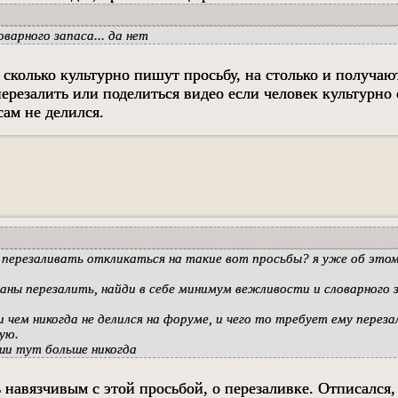
варного запаса... да нет
на сколько культурно пишут просьбу, на столько и получаю
ерезалить или поделиться видео если человек культурно
сам не делился.
я перезаливать откликаться на такие вот просьбы? я уже об этом
аны перезалить, найди в себе минимум вежливости и словарного 
 чем никогда не делился на форуме, и чего то требует ему переза
ую.
иши тут больше никогда
ь навязчивым с этой просьбой, о перезаливке. Отписался,