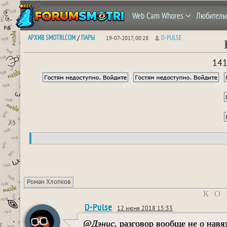
Web Cam Whores
Любитель
АРХИВ SMOTRI.COM
ПАРЫ
D-PULSE
/
19-07-2017, 00:28
141
Роман Хлопков
КО
D-Pulse
12 июня 2018 15:33
@
Дэнис
, разговор вообще не о навя