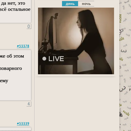
да нет, это
день
ночь
всё остальное
0
#53378
уже об этом
словарного
 ему
4
#53339