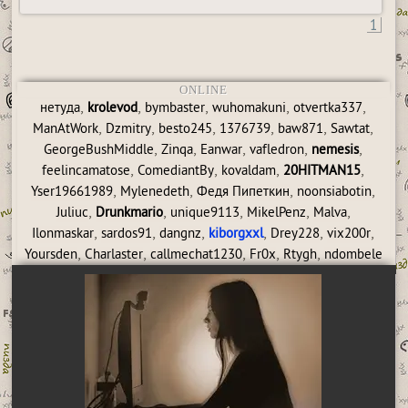
1
ONLINE
,
,
,
,
,
нетуда
krolevod
bymbaster
wuhomakuni
otvertka337
,
,
,
,
,
,
ManAtWork
Dzmitry
besto245
1376739
baw871
Sawtat
,
,
,
,
,
GeorgeBushMiddle
Zinqa
Eanwar
vafledron
nemesis
,
,
,
,
feelincamatose
ComediantBy
kovaldam
20HITMAN15
,
,
,
,
Yser19661989
Mylenedeth
Федя Пипеткин
noonsiabotin
,
,
,
,
,
Juliuc
Drunkmario
unique9113
MikelPenz
Malva
,
,
,
,
,
,
Ilonmaskar
sardos91
dangnz
kiborgxxl
Drey228
vix200r
,
,
,
,
,
Yoursden
Charlaster
callmechat1230
Fr0x
Rtygh
ndombele