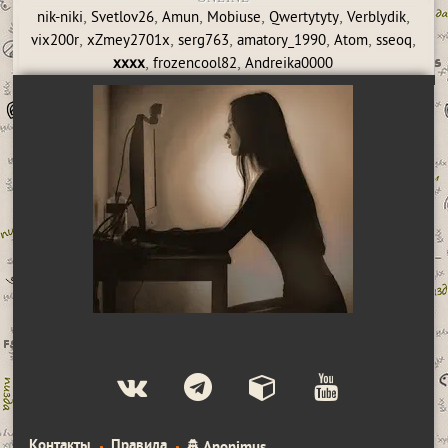
,
,
,
,
,
,
nik-niki
Svetlov26
Amun
Mobiuse
Qwertytyty
Verblydik
,
,
,
,
,
,
vix200r
xZmey2701x
serg763
amatory_1990
Atom
sseoq
,
,
xxxx
frozencool82
Andreika0000
Контакты
Правила