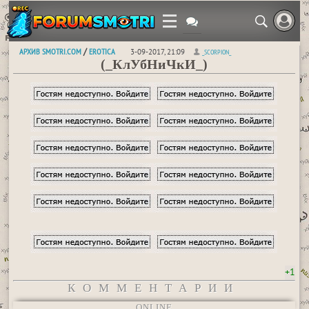
АРХИВ SMOTRI.COM
EROTICA
/
3-09-2017, 21:09
_SCORPION_
(_КлУбНиЧкИ_)
+1
КОММЕНТАРИИ
ONLINE