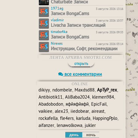
Chaturbate Записи
1971ag
3 августа 2026 13:16
Записи BongaCams
vladimir
3 августа 2026 10:57
Livacha Записи трансляций
timabo4ka
3 августа 2026 09:35
Записи BongaCams
Nirexes
1 августа 2026 05:14
Инструкции, Софт, рекомендации
ЛЕНТА АРХИВА SMOTRI.COM
открыть
все комментарии
ONLINE
,
,
,
,
dikiyy
ndombele
Maxdsd88
ApTyP_rex
,
,
,
Antibiotik11
AliBaba2024
klemen984
,
,
,
Abadobodon
яфйяфйяфй
EpicFail
,
,
,
,
vaikiee
alex23
iiedobear
aireast
,
,
,
,
rockafella
fle4ers
karluda
HappingPplo
,
,
aifanzer
lenawolkowa
jukler
день
ночь