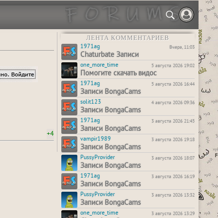
ЛЕНТА КОММЕНТАРИЕВ
1971ag
Вчера, 11:03
Chaturbate Записи
one_more_time
5 августа 2026 19:02
Помогите скачать видос
1971ag
5 августа 2026 16:44
Записи BongaCams
solit123
4 августа 2026 09:36
Записи BongaCams
1971ag
3 августа 2026 21:45
Записи BongaCams
+4
vampir1989
3 августа 2026 19:18
Записи BongaCams
PussyProvider
3 августа 2026 18:07
Записи BongaCams
1971ag
3 августа 2026 16:19
Записи BongaCams
PussyProvider
3 августа 2026 13:32
Записи BongaCams
one_more_time
3 августа 2026 13:29