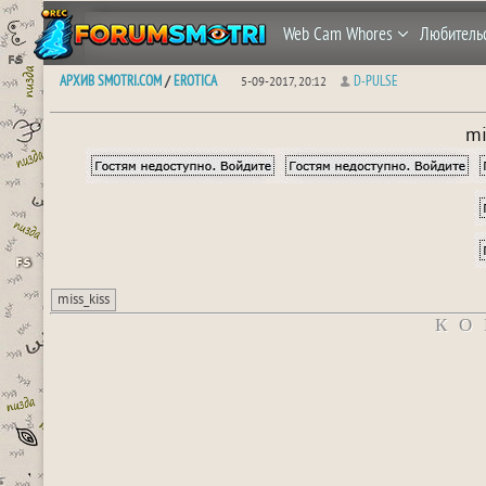
Web Cam Whores
Любитель
АРХИВ SMOTRI.COM
EROTICA
D-PULSE
/
5-09-2017, 20:12
mi
miss_kiss
КО