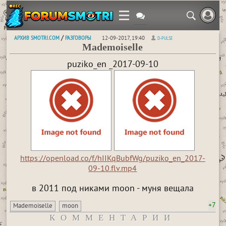
АРХИВ SMOTRI.COM
РАЗГОВОРЫ
/
12-09-2017, 19:40
D-PULSE
Mademoiselle
puziko_en _2017-09-10
https://openload.co/f/hIIKqBubfWg/puziko_en_2017-
09-10.flv.mp4
в 2011 под никами moon - муня вещала
+7
Mademoiselle
moon
КОММЕНТАРИИ