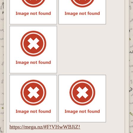
https://mega.nz/#F!VHwWBJiZ!