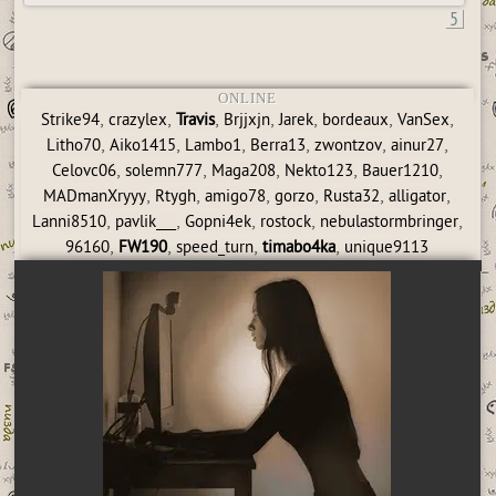
5
ONLINE
,
,
,
,
,
,
,
Strike94
crazylex
Travis
Brjjxjn
Jarek
bordeaux
VanSex
,
,
,
,
,
,
Litho70
Aiko1415
Lambo1
Berra13
zwontzov
ainur27
,
,
,
,
,
Celovc06
solemn777
Maga208
Nekto123
Bauer1210
,
,
,
,
,
,
MADmanXryyy
Rtygh
amigo78
gorzo
Rusta32
alligator
,
,
,
,
,
Lanni8510
pavlik___
Gopni4ek
rostock
nebulastormbringer
,
,
,
,
96160
FW190
speed_turn
timabo4ka
unique9113