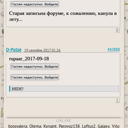
Старая записьна форуме, к сожалению, канула в
лету...
0
D-Pulse
#37050
19 сентября 2017 01:26
rupaar_2017-09-18
HIDE!
1
ONLINE
,
,
,
,
,
,
bossvalera
Qlema
Kyrsant
Parovoz138
Loftus2
Galaxy
Vito