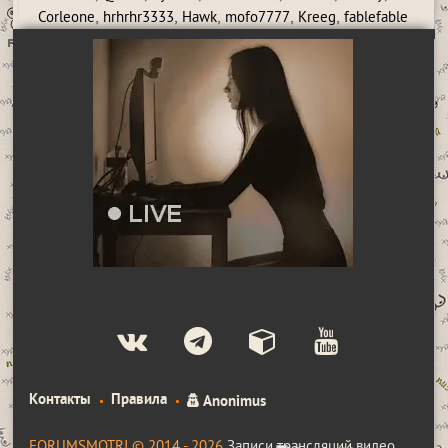
,
,
,
,
,
Corleone
hrhrhr3333
Hawk
mofo7777
Kreeg
fablefable
Контакты
Правила
Anonimus
FORUMSMOTRI © 2014 - 2026
Записи трансляций видео