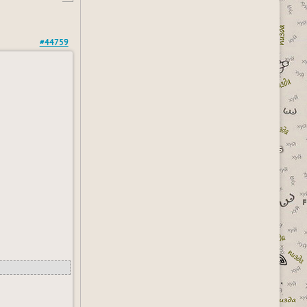
#44759