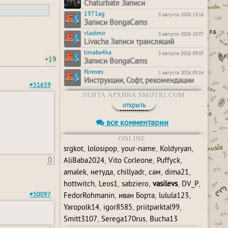
Chaturbate Записи
1971ag
3 августа 2026 13:16
Записи BongaCams
vladimir
3 августа 2026 10:57
Livacha Записи трансляций
timabo4ka
3 августа 2026 09:35
+19
Записи BongaCams
Nirexes
1 августа 2026 05:14
Инструкции, Софт, рекомендации
#51659
ЛЕНТА АРХИВА SMOTRI.COM
открыть
все комментарии
ONLINE
,
,
,
,
srgkot
lolosipop
your-name
Koldyryan
0
,
,
,
AliBaba2024
Vito Corleone
Puffyck
,
,
,
,
,
amalek
нетуда
chillyadr
сам
dima21
,
,
,
,
,
hottwitch
Leos1
sabziero
vasilevs
DV_P
,
,
,
#50097
FedorRohmanin
иван Борта
lulula123
,
,
,
Yaropolk14
igor8585
priitparktal99
,
,
Smitt3107
Serega170rus
Bucha13