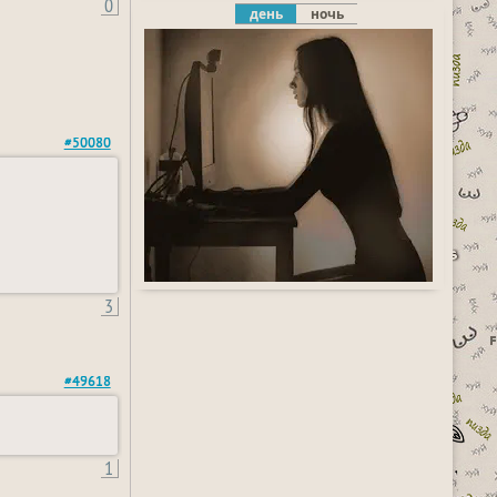
0
день
ночь
#50080
3
#49618
1