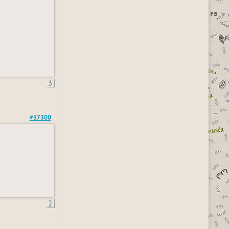
3
#37300
2