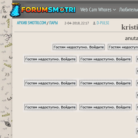
Web Cam Whores
Любитель
АРХИВ SMOTRI.COM
ПАРЫ
D-PULSE
/
2-04-2018, 22:17
krist
anut