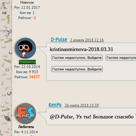
Новичок
Рег: 22.01.2017
Ком-ев: 2
Рейтинг:
-1
D-Pulse
2 апреля 2018 22:16
kristinasmirnova-2018.03.31
Модератор
Рег: 22.10.2014
Ком-ев: 9 915
Рейтинг:
34377
KenPo
26 марта 2018 23:39
@
D-Pulse
, Ух ты! Большое спасибо
Любитель
Рег: 4.11.2014