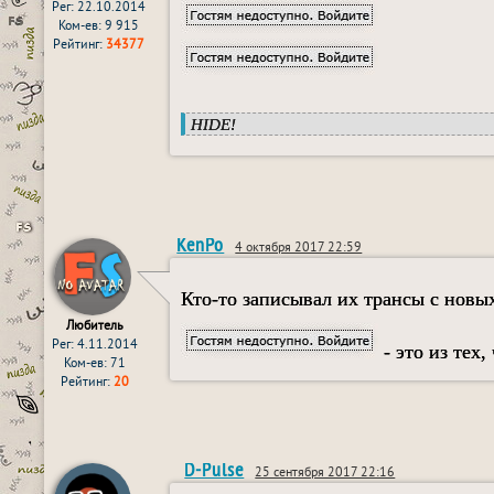
Рег: 22.10.2014
Ком-ев: 9 915
Рейтинг:
34377
HIDE!
KenPo
4 октября 2017 22:59
Кто-то записывал их трансы с новы
Любитель
Рег: 4.11.2014
- это из тех,
Ком-ев: 71
Рейтинг:
20
D-Pulse
25 сентября 2017 22:16