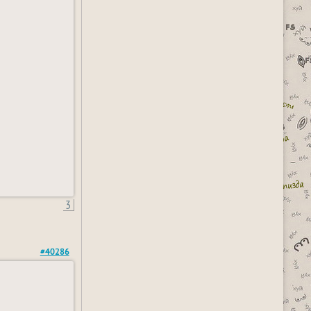
3
#40286