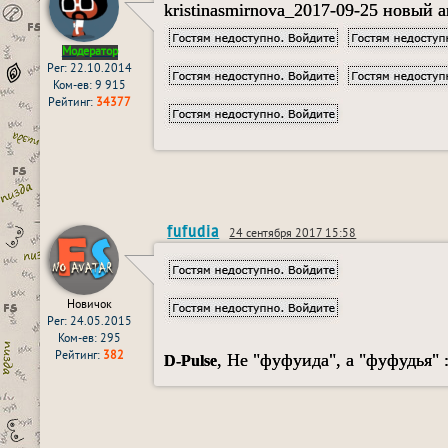
kristinasmirnova_2017-09-25 новый 
Модератор
Рег: 22.10.2014
Ком-ев: 9 915
Рейтинг:
34377
fufudia
24 сентября 2017 15:58
Новичок
Рег: 24.05.2015
Ком-ев: 295
Рейтинг:
382
, Не "фуфуида", а "фуфудья" 
D-Pulse