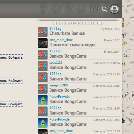
ЛЕНТА КОММЕНТАРИЕВ
1971ag
Сегодня, 11:03
Chaturbate Записи
one_more_time
Вчера, 19:02
Помогите скачать видос
1971ag
Вчера, 16:44
Записи BongaCams
solit123
4 августа 2026 09:36
Записи BongaCams
1971ag
3 августа 2026 21:45
Записи BongaCams
vampir1989
3 августа 2026 19:18
Записи BongaCams
PussyProvider
3 августа 2026 18:07
Записи BongaCams
1971ag
3 августа 2026 16:19
Записи BongaCams
PussyProvider
3 августа 2026 13:32
Записи BongaCams
one_more_time
3 августа 2026 13:29