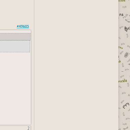
#49605
2