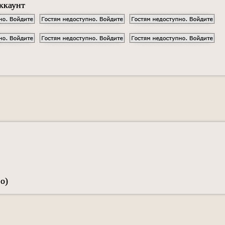
аккаунт
:о)