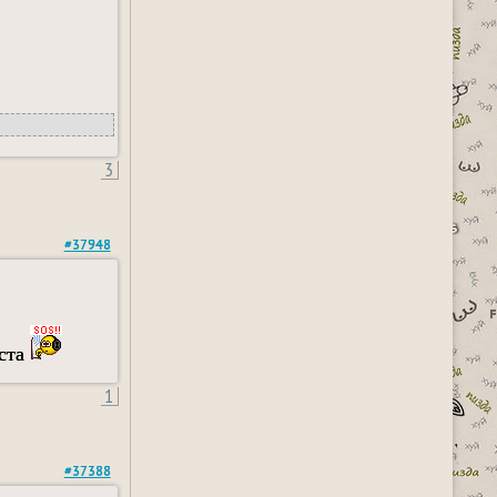
3
#37948
йста
1
#37388