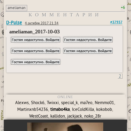
+6
ameliaman
КОММЕНТАРИИ
D-Pulse
#37937
4 октября 2017 21:34
ameliaman_2017-10-03
2
ONLINE
,
,
,
,
,
,
Alexws
Shock6
Twixxi
special_k
ma7eo
Nemmo01
,
,
,
,
Martinxnb54236
timabo4ka
IceColdKilla
kokobob
,
,
,
WestCoast
kallidon
jackjack
noko_28r