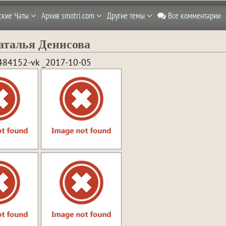
ские Чаты
Архив smotri.com
Другие темы
Все комментарии
аталья Денисова
484152-vk _2017-10-05