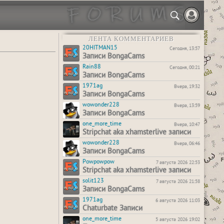
ЛЕНТА КОММЕНТАРИЕВ
20HITMAN15
Сегодня, 13:57
Записи BongaCams
Rain88
Сегодня, 00:21
Записи BongaCams
1971ag
Вчера, 19:32
Записи BongaCams
wowonder228
Вчера, 13:59
Записи BongaCams
one_more_time
Вчера, 10:47
Stripchat aka xhamsterlive записи
wowonder228
Вчера, 06:46
Записи BongaCams
Powpowpow
7 августа 2026 22:53
Stripchat aka xhamsterlive записи
solit123
7 августа 2026 21:58
Записи BongaCams
1971ag
6 августа 2026 11:03
Chaturbate Записи
one_more_time
5 августа 2026 19:02