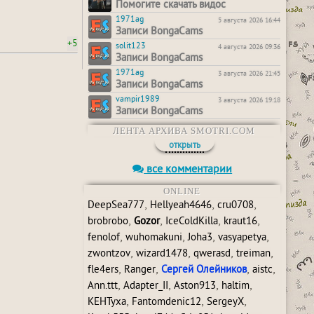
Помогите скачать видос
1971ag
5 августа 2026 16:44
Записи BongaCams
+5
solit123
4 августа 2026 09:36
Записи BongaCams
1971ag
3 августа 2026 21:45
Записи BongaCams
vampir1989
3 августа 2026 19:18
Записи BongaCams
ЛЕНТА АРХИВА SMOTRI.COM
открыть
все комментарии
ONLINE
,
,
,
DeepSea777
Hellyeah4646
cru0708
,
,
,
,
brobrobo
Gozor
IceColdKilla
kraut16
,
,
,
,
fenolof
wuhomakuni
Joha3
vasyapetya
,
,
,
,
zwontzov
wizard1478
qwerasd
treiman
,
,
,
,
fle4ers
Ranger
Сергей Олейников
aistc
,
,
,
,
Ann.ttt
Adapter_II
Aston913
haltim
,
,
,
KEHTyxa
Fantomdenic12
SergeyX