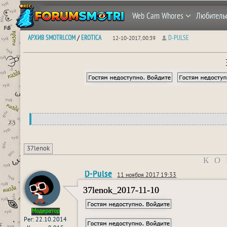
Web Cam Whores
Любитель
АРХИВ SMOTRI.COM
EROTICA
D-PULSE
/
12-10-2017, 00:39
37lenok
КО
D-Pulse
11 ноября 2017 19:33
37lenok_2017-11-10
Модератор
Рег: 22.10.2014