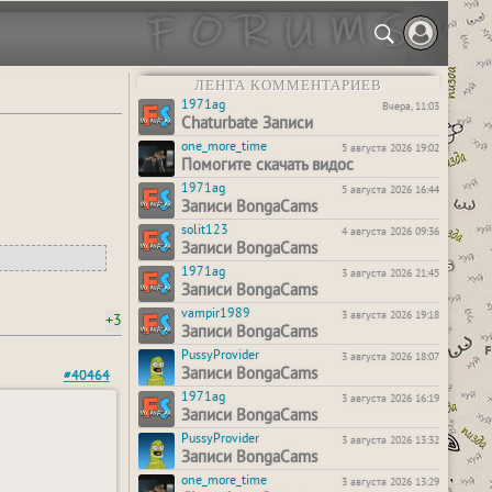
ЛЕНТА КОММЕНТАРИЕВ
1971ag
Вчера, 11:03
Chaturbate Записи
one_more_time
5 августа 2026 19:02
Помогите скачать видос
1971ag
5 августа 2026 16:44
Записи BongaCams
solit123
4 августа 2026 09:36
Записи BongaCams
1971ag
3 августа 2026 21:45
Записи BongaCams
vampir1989
3 августа 2026 19:18
+3
Записи BongaCams
PussyProvider
3 августа 2026 18:07
Записи BongaCams
#40464
1971ag
3 августа 2026 16:19
Записи BongaCams
PussyProvider
3 августа 2026 13:32
Записи BongaCams
one_more_time
3 августа 2026 13:29