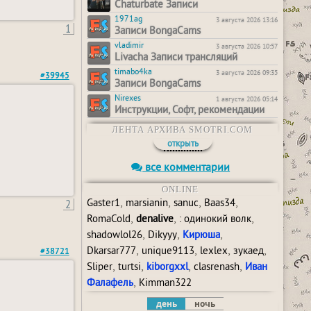
Chaturbate Записи
1971ag
3 августа 2026 13:16
1
Записи BongaCams
vladimir
3 августа 2026 10:57
Livacha Записи трансляций
timabo4ka
3 августа 2026 09:35
#39945
Записи BongaCams
Nirexes
1 августа 2026 05:14
Инструкции, Софт, рекомендации
ЛЕНТА АРХИВА SMOTRI.COM
открыть
все комментарии
ONLINE
,
,
,
,
2
Gaster1
marsianin
sanuc
Baas34
,
,
,
RomaCold
denalive
: одинокий волк
,
,
,
shadowlol26
Dikyyy
Кирюша
,
,
,
,
Dkarsar777
unique9113
lexlex
зукаед
#38721
,
,
,
,
Sliper
turtsi
kiborgxxl
clasrenash
Иван
,
Фалафель
Kimman322
день
ночь