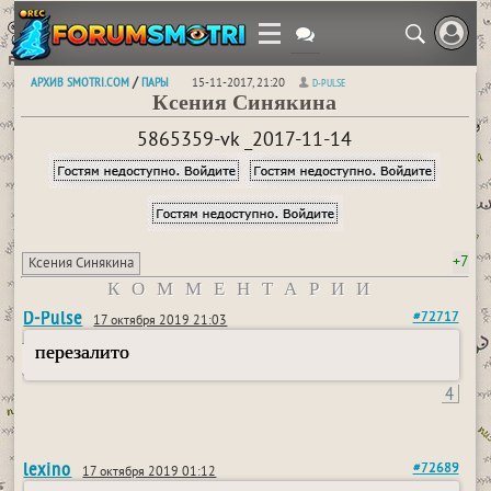
АРХИВ SMOTRI.COM
ПАРЫ
/
15-11-2017, 21:20
D-PULSE
Ксения Синякина
5865359-vk _2017-11-14
+7
Ксения Синякина
КОММЕНТАРИИ
D-Pulse
#72717
17 октября 2019 21:03
перезалито
4
lexino
#72689
17 октября 2019 01:12