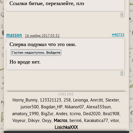
Ссылки битые, перезалейте, плз
0
masson
#40753
16 ноября 2017 03:32
Сперва подумал что это они.
Но вроде нет.
0
ONLINE
,
,
,
,
,
,
Horny_Bunny
123321123
258
Leionga
Ann.ttt
Slexter
,
,
,
,
junior500
Bogdan_HP
Nikanor07
Alexa333sun
,
,
,
,
,
,
amatory_1990
BigZur
Andes
tcirno
Ded2020
Ibra1908
,
,
,
,
,
,
,
Voyeur
Dikiyv
Oxyy
Macros
berin6
Karakatica77
vitor
LisichkaXXX