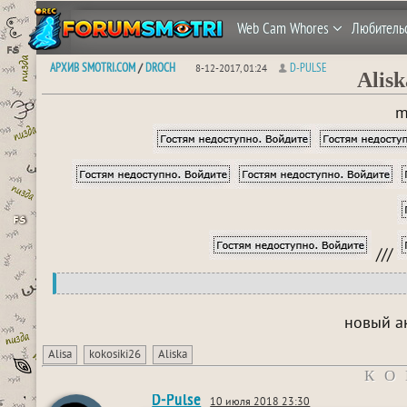
Web Cam Whores
Любитель
АРХИВ SMOTRI.COM
DROCH
D-PULSE
/
8-12-2017, 01:24
Alisk
m
///
новый а
Alisa
kokosiki26
Aliska
КО
D-Pulse
10 июля 2018 23:30