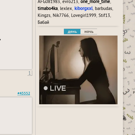
,
,
,
AFG081983
evro213
one_more_time
,
,
,
,
timabo4ka
lexlex
kiborgxxl
barbudas
,
,
,
,
Kingzs
Nik7766
Lovegirl1999
Stif13
Бабай
день
ночь
ь
1
#45552