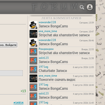
ЛЕНТА КОММЕНТАРИЕВ
wowonder228
Сегодня, 13:59
Записи BongaCams
one_more_time
Сегодня, 10:47
Stripchat aka xhamsterlive записи
wowonder228
Сегодня, 06:46
Записи BongaCams
Powpowpow
Вчера, 22:53
Stripchat aka xhamsterlive записи
solit123
Вчера, 21:58
Записи BongaCams
1971ag
6 августа 2026 11:03
Chaturbate Записи
one_more_time
5 августа 2026 19:02
Помогите скачать видос
1971ag
5 августа 2026 16:44
Записи BongaCams
+13
solit123
4 августа 2026 09:36
Записи BongaCams
1971ag
#54954
3 августа 2026 21:45