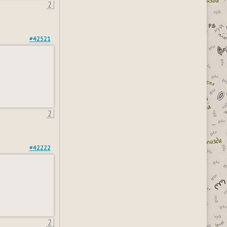
2
#42521
2
#42222
2