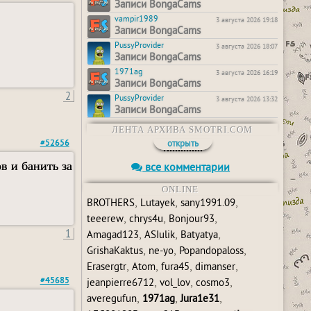
Записи BongaCams
vampir1989
3 августа 2026 19:18
Записи BongaCams
PussyProvider
3 августа 2026 18:07
Записи BongaCams
1971ag
3 августа 2026 16:19
Записи BongaCams
2
PussyProvider
3 августа 2026 13:32
Записи BongaCams
ЛЕНТА АРХИВА SMOTRI.COM
#52656
открыть
в и банить за
все комментарии
ONLINE
,
,
,
BROTHERS
Lutayek
sany1991.09
,
,
,
teeerew
chrys4u
Bonjour93
1
,
,
,
Amagad123
ASIulik
Batyatya
,
,
,
GrishaKaktus
ne-yo
Popandopaloss
,
,
,
,
Erasergtr
Atom
fura45
dimanser
,
,
,
#45685
jeanpierre6712
vol_lov
cosmo3
,
,
,
averegufun
1971ag
Jura1e31