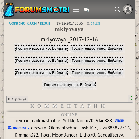
АРХИВ SMOTRI.COM
DROCH
/
19-12-2017, 20:35
D-PULSE
mklyovaya
mklyovaya _2017-12-16
+5
mklyovaya
КОММЕНТАРИИ
ONLINE
,
,
,
,
,
treiman
darkmastaable
Yrikkk
Noctu20
Vlad888
Иван
,
,
,
,
,
Фалафель
deavalo
OldmanEwbric
Toshik15
zizu888877716
,
,
,
,
,
Kimman322
flocr
MoonDancer
Litho70
Gendalfseryy