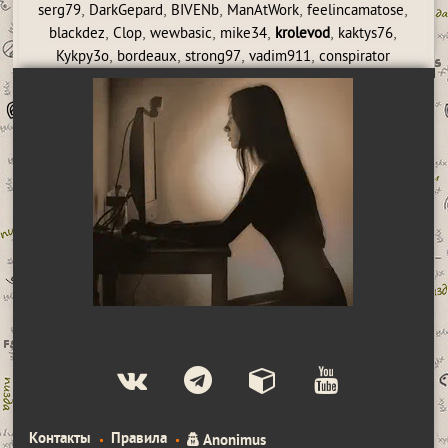
,
,
,
,
,
serg79
DarkGepard
BIVENb
ManAtWork
feelincamatose
,
,
,
,
,
,
blackdez
Clop
wewbasic
mike34
krolevod
kaktys76
,
,
,
,
Kykpy3o
bordeaux
strong97
vadim911
conspirator
Контакты
Правила
Anonimus