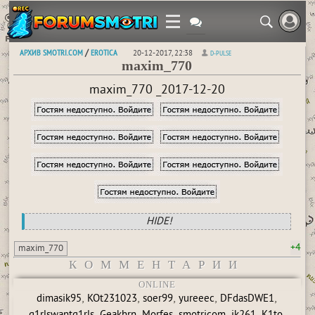
АРХИВ SMOTRI.COM
EROTICA
/
20-12-2017, 22:38
D-PULSE
maxim_770
maxim_770 _2017-12-20
HIDE!
+4
maxim_770
КОММЕНТАРИИ
ONLINE
,
,
,
,
,
dimasik95
KOt231023
soer99
yureeec
DFdasDWE1
,
,
,
,
,
,