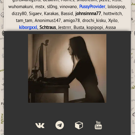
g1rlswantg1rls
Geakhrn
Morfes
smotricom
jk261
K1to
,
,
,
,
,
,
wuhomakuni
mstx
sl0ng
vinovano
PussyProvider
lolosipop
,
,
,
,
,
,
dizzy80
Sigaev
Karakas
Bassid
johnsinnna77
hottwitch
,
,
,
,
,
tam_tam
Anonimus147
amigo78
drochi_kisku
Xyilo
,
,
,
,
,
kiborgxxl
Schtraus
Jestrrrr
Busta
kopipopi
Asssa