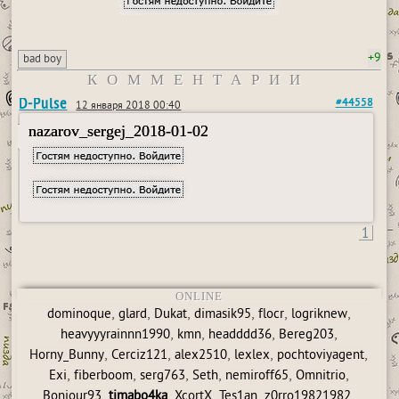
+9
bad boy
КОММЕНТАРИИ
D-Pulse
#44558
12 января 2018 00:40
nazarov_sergej_2018-01-02
1
ONLINE
,
,
,
,
,
,
dominoque
glard
Dukat
dimasik95
flocr
logriknew
,
,
,
,
heavyyyrainnn1990
kmn
headddd36
Bereg203
,
,
,
,
,
Horny_Bunny
Cerciz121
alex2510
lexlex
pochtoviyagent
,
,
,
,
,
,
Exi
fiberboom
serg763
Seth
nemiroff65
Omnitrio
,
,
,
,
,
Bonjour93
timabo4ka
XcortX
Tes1an
z0rro19821982