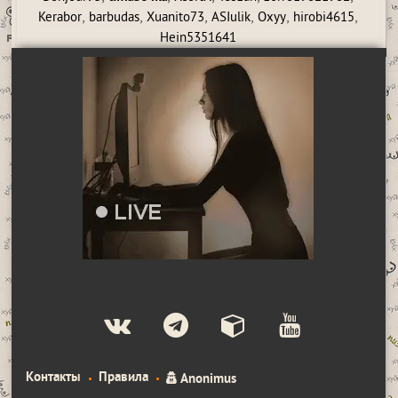
,
,
,
,
,
,
Kerabor
barbudas
Xuanito73
ASIulik
Oxyy
hirobi4615
Hein5351641
Контакты
Правила
Anonimus