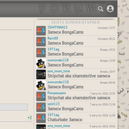
ЛЕНТА КОММЕНТАРИЕВ
20HITMAN15
Сегодня, 13:57
Записи BongaCams
Rain88
Сегодня, 00:21
Записи BongaCams
1971ag
Вчера, 19:32
Записи BongaCams
wowonder228
Вчера, 13:59
Записи BongaCams
one_more_time
Вчера, 10:47
Stripchat aka xhamsterlive записи
wowonder228
Вчера, 06:46
Записи BongaCams
Powpowpow
7 августа 2026 22:53
Stripchat aka xhamsterlive записи
solit123
7 августа 2026 21:58
Записи BongaCams
1971ag
6 августа 2026 11:03
+2
Chaturbate Записи
one_more_time
5 августа 2026 19:02