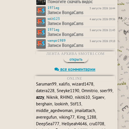
Помогите скачать видос
1971ag
5 августа 2026 16:44
Записи BongaCams
solit123
4 августа 2026 09:36
Записи BongaCams
1971ag
3 августа 2026 21:45
Записи BongaCams
vampir1989
3 августа 2026 19:18
Записи BongaCams
ЛЕНТА АРХИВА SMOTRI.COM
открыть
все комментарии
ONLINE
,
,
,
Saruman99
xalifis
wizard1478
,
,
,
,
datera228
Sneyke1190
Omnitrio
soer99
,
,
,
,
,
azzy
Niknik
RHINO
nikit610
Sigaev
,
,
,
berghain
lookinh
Stif13
,
,
middle_agedwoman
jmailattach
,
,
,
averegufun
viking77
King_1288
,
,
,
DeepSea777
Hellyeah4646
cru0708