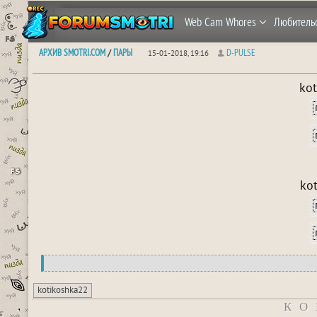
Web Cam Whores
Любитель
АРХИВ SMOTRI.COM
ПАРЫ
D-PULSE
/
15-01-2018, 19:16
ko
ko
kotikoshka22
КО