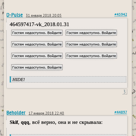
D-Pulse
#45942
31 января 2018 20:05
464597417-vk_2018.01.31
HIDE!
3
Beholder
#44897
17 января 2018 22:40
,
, всё верно, она и не скрывала:
Skif
qqq