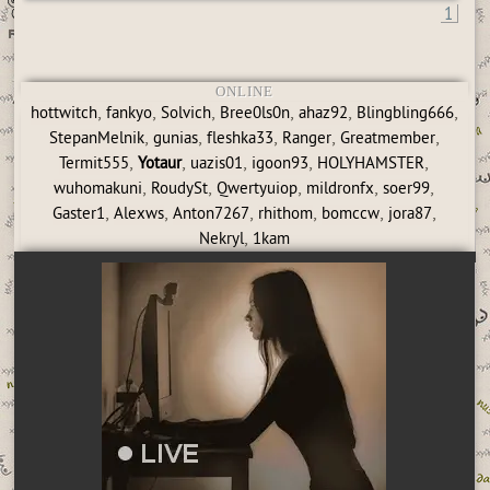
1
ONLINE
,
,
,
,
,
,
hottwitch
fankyo
Solvich
Bree0ls0n
ahaz92
Blingbling666
,
,
,
,
,
StepanMelnik
gunias
fleshka33
Ranger
Greatmember
,
,
,
,
,
Termit555
Yotaur
uazis01
igoon93
HOLYHAMSTER
,
,
,
,
,
wuhomakuni
RoudySt
Qwertyuiop
mildronfx
soer99
,
,
,
,
,
,
Gaster1
Alexws
Anton7267
rhithom
bomccw
jora87
,
Nekryl
1kam