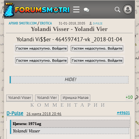
АРХИВ SMOTRI.COM
EROTICA
/
31-01-2018, 20:05
D-PULSE
Yolandi Visser - Yolandi Vier
Yolandi Vi$$er - 464597417-vk _2018-01-04
HIDE!
+10
Yolandi Visser
Yolandi Vier
Иришка Малая
КОММЕНТАРИИ
D-Pulse
#49601
26 марта 2018 20:46
Цитата: 1971ag
Yolandi Visser