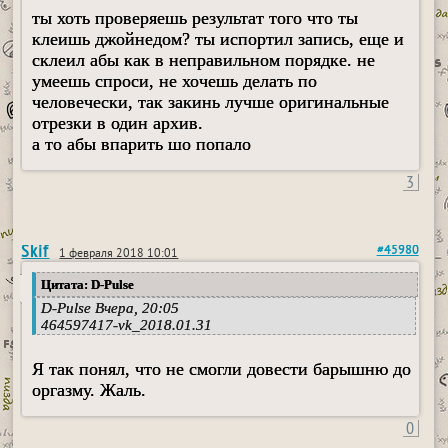
ты хоть проверяешь результат того что ты
клеишь джойнедом? ты испортил запись, еще и
склеил абы как в неправильном порядке. не
умеешь спроси, не хочешь делать по
человечески, так закинь лучше оригинальные
отрезки в один архив.
а то абы впарить шо попало
3
Skif
#45980
1 февраля 2018 10:01
Цитата: D-Pulse
D-Pulse Вчера, 20:05
464597417-vk_2018.01.31
Я так понял, что не смогли довести барышню до
оргазму. Жаль.
0