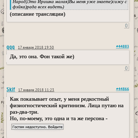
Народ)Это Иришка малая)Вы меня уже знаете)сижу с
фэйка)рада всех видеть)
(описание трансляции)
0
qqq
#44883
17 января 2018 19:50
Да, это она. Фон такой же)
0
Skif
#44866
17 января 2018 11:23
Как показывает опыт, у меня редкостный
физиогностический критинизм. Лица путаю на
раз-два-три.
Но, по-моему, это одна и та же персона -